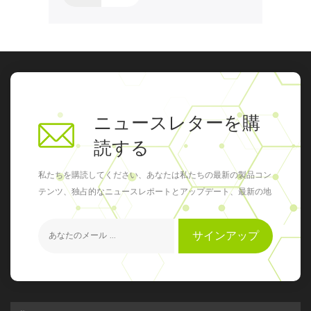
謝申し上げます。皆様からの信頼こそが、私たち
料
の歩みに意義を与えてくれるのです。 次に、私た
C
ちは再会を楽しみにしています CPHI CHINA
域
2026 上海で！...
詳
てき
ニュースレターを購
読する
私たちを購読してください、あなたは私たちの最新の製品コン
テンツ、独占的なニュースレポートとアップデート、最新の地
元のイベントを得ることができます
サインアップ