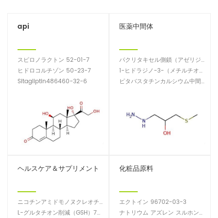
api
医薬中間体
スピロノラクトン 52-01-7
パクリタキセル側鎖（アゼリジノン）1-ベンゾイル-3-（1-エトキシエトキシ）-4-フェニル-2-アゼチジノン201856-53-3
ヒドロコルチゾン 50-23-7
1-ヒドラジノ-3-（メチルチオ）プロパン-2-オールニフラテル不純物14359-97-8
Sitagliptin486460-32-6
ピタバスタチンカルシウム中間体147511-70-4
ヘルスケア＆サプリメント
化粧品原料
ニコチンアミドモノヌクレオチド NMN 1094-61-7
エクトイン 96702-03-3
L-グルタチオン削減（GSH）70-18-8
ナトリウム アズレン スルホン酸塩 6223-35-4