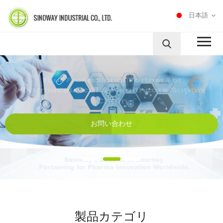
日本語
Your Professional Partner For
CDMO Services
Pharmaceutical & Healthcare Supply
Chain
お問い合わせ
お問い合わせ
お問い合わせ
製品カテゴリ