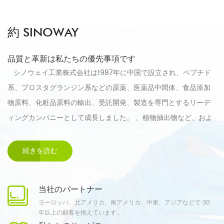
約 SINOWAY
品質と革新は私たちの優先事項です
シノウェイ工業株式会社は1987年に中国で設立され、ペプチド
系、プロスタグランジン系などの原薬、医薬品中間体、食品添加
物原料、化粧品原料の輸出、受託開発、製造を専門とするリーデ
ィングカンパニーとして成長しました。 、植物抽出物など、およ
びコールドチェーン用の包装、定量吸入エアロゾルなどの医薬品
包装製品。 シノウェイは、製品とサービスの品質が国際基準と
続きを読む
顧客の要件を満たしていることを保証するために、ISO9001:2015
および SGS 監査に合格しています。 シノウェイはまた、研究開
当社のパートナー
発から生産までのワンストップ CDMO サービスを提供することも
ヨーロッパ、北アメリカ、南アメリカ、中東、アジアなどで 30
できます。特に、秘密協定を締結した後、特別な高品質要件を持
年以上の顧客を抱えています。
つ高度な中間体や新規化合物のカスタム開発と製造を対象として