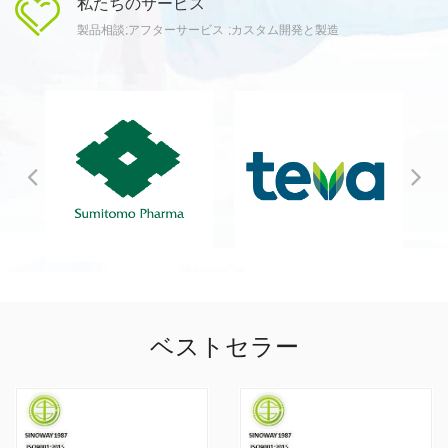
私たちのサービス
います。 シノウェイは、HPLC、LC-MS、GC、GCMS、UVなど
製品相談;アフターサービス ;カスタム開発と製造
を含む特殊な化学反応や試験条件のためのさまざまな設備を備え
た中国のトップの分析・試験センター、研究所、大学と長期的な
協力関係を確立しています。製品開発サイクル全体にわたる製品
のさまざまなテスト サービス。 さらに、シノウェイは 高度な
生産設備を備え、有機化学、酵素触媒、発酵プロセスなどの豊富
な経験を持つ専門家を備えた中国の工場と緊密に協力しており、
中国および国際のGMP規制およびICH Q7品質管理仕様に厳密に準
拠しています。 シノウェイには、製品と市場における豊富な経
験を持つ専門の営業チームがいます。 1992年以来、シノウェイは
CPhIワールドワイド、CPhIジャパン、CPhI中国、米国のサプライ
ベストセラー
サイドウェストなどのヘルスケア展示会に毎年参加しています。
シノウェイは米国、カナダ、日本、韓国の顧客と長期的なビジネ
ス関係を確立しています。 、スイス、ドイツ、香港などで30年以
上にわたり。 Sinoway は、Novartis、TEVA、Daito、住友精化な