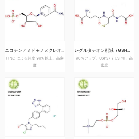
どの世界の大手製薬会社の信頼できるサプライヤーです。また、
Sinoway は FISCHER Chemical AG の中国事務所でもあり、プロ
ジェクトおよびサプライチェーン サービスを担当しています。
「誠実さ、献身、感謝、革新、勤勉」はシノウェイの中核となる
価値観です。シノウェイは、競争力のある価格で高品質な製品の
ニコチンアミドモノヌクレオチド NMN 1094-61-7
L-グルタチオン削減（GSH）70-18-8
カスタム開発と製造の供給に引き続き専念し、顧客、株主、従業
HPLC による純度 99% 以上、高密
98％アップ、USP37 / USP41、高
員に持続可能な価値を創造し、高品質の製品と専門的なサービス
度
密度
ですべての顧客の価値を最大化することを目指しています。大手
健康業界の大手サプライヤーの 1 つです。 認証: ISO9001：2015
続きを読む 製品
続きを読む 製品
ハラール認証: コーシャ認証: