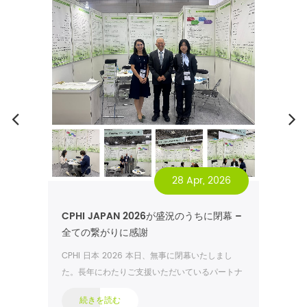
を
28 Apr, 2026
日に
CPHI JAPAN 2026が盛況のうちに閉幕 –
SI
。
全ての繋がりに感謝
し
7に出
を
ろ
CPHI 日本 2026 本日、無事に閉幕いたしまし
シノ
ショ
た。長年にわたりご支援いただいているパートナ
で 
品質
ーの皆様、そして新たに加わったパートナーの皆
弊
続きを読む
と顧
様、有意義な対話と揺るぎないご支援に心より感
そ