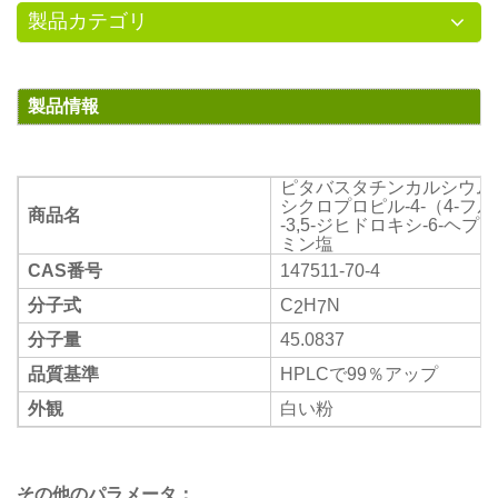
製品カテゴリ
製品情報
ピタバスタチンカルシウム中間体
シクロプロピル-4-（4-フ
商品名
-3,5-ジヒドロキシ-6-ヘ
ミン塩
CAS番号
147511-70-4
分子式
C
H
N
2
7
分子量
45.0837
品質基準
HPLCで99％アップ
外観
白い粉
その他のパラメータ：