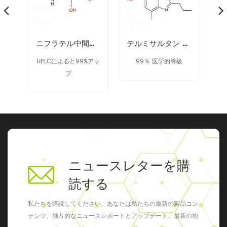
40371-50-4 cbz-l-haba
ニフラテル中間体 14359-97-8
テルミサルタン 中間体 152628-03-0
ドで
HPLCによると99%アッ
99％ 医学的等級
9
プ
ニュースレターを購
読する
私たちを購読してください、あなたは私たちの最新の製品コン
テンツ、独占的なニュースレポートとアップデート、最新の地