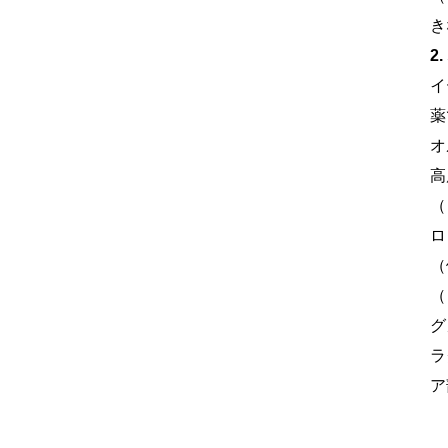
き
2
イ
薬
オ
高
（
ロ
（
（
グ
ラ
ア