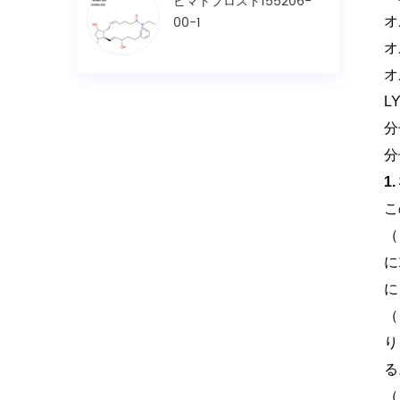
ビマトプロスト155206-
00-1
オ
オ
オ
L
分
分
1
こ
（
に
に
（
り
る
（