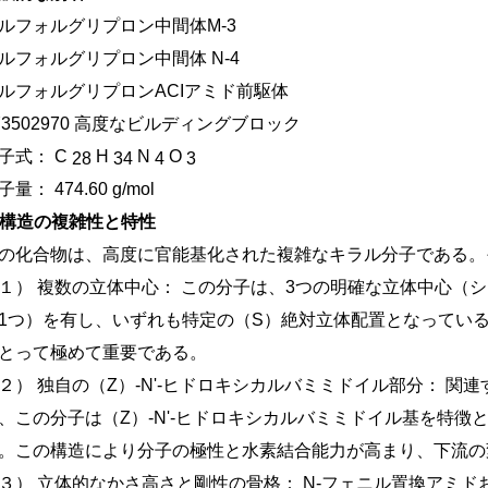
ルフォルグリプロン中間体M-3
ルフォルグリプロン中間体
N-4
ルフォルグリプロンACIアミド前駆体
Y3502970 高度なビルディングブロック
子式：
C
H
N
O
28
34
4
3
子量：
474.60 g/mol
. 構造の複雑性と特性
の化合物は、高度に官能基化された複雑なキラル分子である。
１）
複数の立体中心：
この分子は、3つの明確な立体中心（シ
1つ）を有し、いずれも特定の（S）絶対立体配置となってい
とって極めて重要である。
２）
独自の（Z）-N'-ヒドロキシカルバミミドイル部分：
関連す
、この分子は（Z）-N'-ヒドロキシカルバミミドイル基を特徴
。この構造により分子の極性と水素結合能力が高まり、下流の
３）
立体的なかさ高さと剛性の骨格：
N-フェニル置換アミ