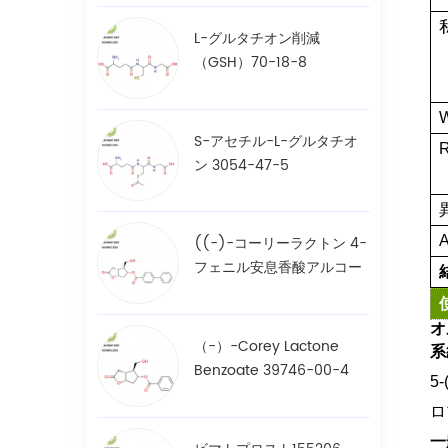
L-グルタチオン削減
（GSH）70-18-8
S-アセチル-L-グルタチオ
ン 3054-47-5
((-)-コーリーラクトン 4-
フェニル安息香酸アルコー
ル / BPCOD 31752-99-5
オ
（-）-Corey Lactone
系
Benzoate 39746-00-4
5
ロ
一