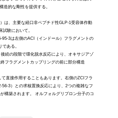
構造的な剛性を提供する。
0）は、主要な経口非ペプチド性GLP-1受容体作動
床試験において。
-95-3は左側のACI（インドール）フラグメントの
りである。
基は、後続の段階で環化脱水反応により、オキサジアゾ
最終フラグメントカップリングの前に部分構造
て直接作用することもあります。右側のZCIフラ
2-56-3）との求核置換反応により、2つの複雑なフ
ンが構築されます。
オルフォルグリプロン分子のコ