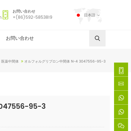
お問い合わせ
日本語
m
+(86)592-5853819
お問い合わせ
医薬中間体
オルフォルグリプロン中間体 N-4 3047556-95-3
+
(86)592
xie@chi
7556-95-3
5853819
sinoway
+861366
+8618659