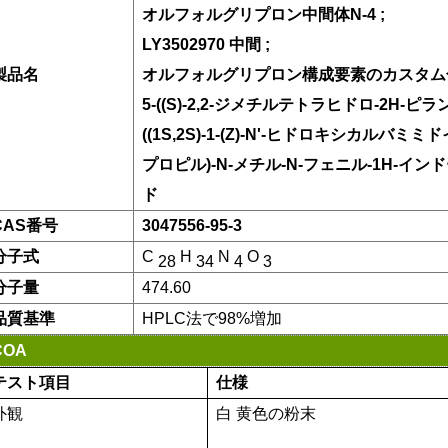
オルフォルグリプロン中間体N-4
;
LY3502970 中間
;
製品名
オルフォルグリプロン構成要素のカスタ
5-((S)-2,2-ジメチルテトラヒドロ-2H-ピラン-
((1S,2S)-1-(Z)-N'-ヒドロキシカルバミ
プロピル)-N-メチル-N-フェニル-1H-イン
ド
CAS番号
3047556-95-3
分子式
C
H
N
O
28
34
4
3
分子量
474.60
品質基準
HPLC法で98%増加
COA
テスト項目
仕様
外観
白
黄色の粉末