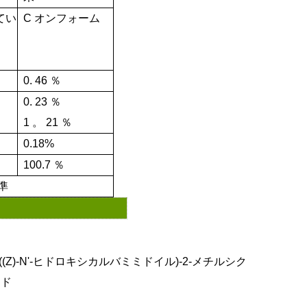
てい
C
オンフォーム
0.
46
％
0.
23
％
1
。
21
％
0.18%
100.7
％
準
)-1-((Z)-N'-ヒドロキシカルバミミドイル)-2-メチルシク
ミド