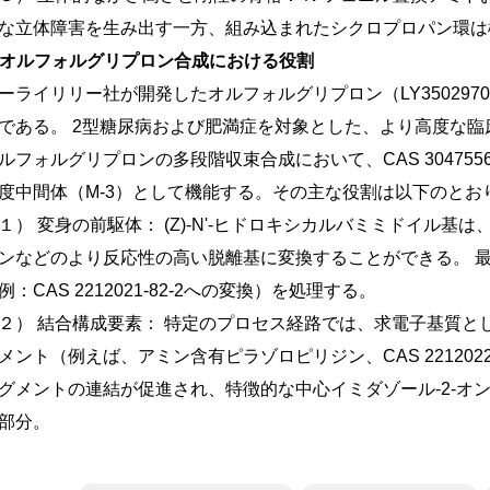
な立体障害を生み出す一方、組み込まれたシクロプロパン環は
. オルフォルグリプロン合成における役割
ーライリリー社が開発したオルフォルグリプロン（LY350297
である。
2型糖尿病および肥満症を対象とした、より高度な臨
ルフォルグリプロンの多段階収束合成において、CAS 3047556
度中間体（M-3）として機能する。その主な役割は以下のとお
１）
変身の前駆体：
(Z)-N'-ヒドロキシカルバミミドイル
ンなどのより反応性の高い脱離基に変換することができる。
例：CAS 2212021-82-2への変換）を処理する。
２）
結合構成要素：
特定のプロセス経路では、求電子基質とし
メント（例えば、アミン含有ピラゾロピリジン、CAS 221202
グメントの連結が促進され、特徴的な中心イミダゾール-2-オ
部分。