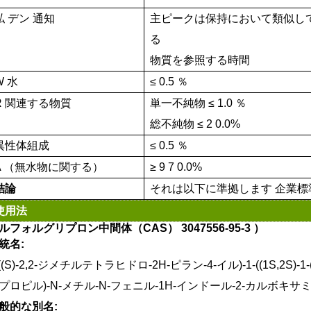
私
デン
通知
主ピークは保持において類似し
る
物質を参照する時間
W
水
≤
0.5
％
R
関連する物質
単一不純物
≤
1.0
％
総不純物
≤
2
0.0%
異性体組成
≤
0.5
％
A
（無水物に関する）
≥
9
7
0.0%
結論
それは以下に準拠します
企業標
使用法
ルフォルグリプロン中間体（CAS）
3047556-95-3
）
統名:
-((S)-2,2-ジメチルテトラヒドロ-2H-ピラン-4-イル)-1-((1S,2S
プロピル)-N-メチル-N-フェニル-1H-インドール-2-カルボキサ
般的な別名: