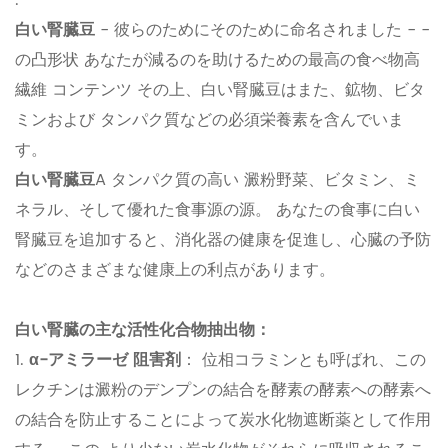
.
白い腎臓豆
- 彼らのためにそのために命名されました - -
の凸形状 あなたが減るのを助けるための最高の食べ物高
繊維 コンテンツ その上、白い腎臓豆はまた、鉱物、ビタ
ミンおよび タンパク質などの必須栄養素を含んでいま
す。
白い腎臓豆
A タンパク質の高い 澱粉野菜、ビタミン、ミ
ネラル、そして優れた食事源の源。 あなたの食事に白い
腎臓豆を追加すると、消化器の健康を促進し、心臓の予防
などのさまざまな健康上の利点があります。
白い腎臓の主な活性化合物抽出物：
1.
α-アミラーゼ 阻害剤
： 位相コラミンとも呼ばれ、この
レクチンは澱粉のデンプンの結合を酵素の酵素への酵素へ
の結合を防止することによって炭水化物遮断薬として作用