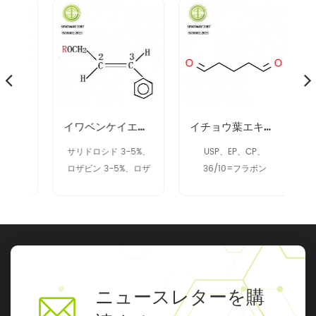
ーリーフエキス
イワベンケイエキス 97404-52-9
イチョウ葉エキス 90045-36-6
P、
サリドロシド 3-5%、
USP、EP、CP、
ル
ロザビン 3-5%、ロザ
36/10=フラボン
0
ビン 2% アップ
36%+ラクトン 10%
ニュースレターを購