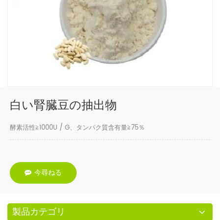
白い腎臓豆の抽出物
酵素活性≧1000U / G、タンパク質含有量≧75％
今尋ねる
製品カテゴリ