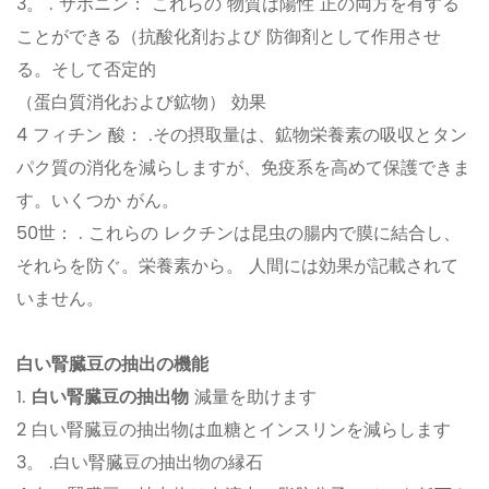
3。 . サポニン： これらの 物質は陽性 正の両方を有する
ことができる（抗酸化剤および 防御剤として作用させ
る。そして否定的
（蛋白質消化および鉱物） 効果
4 フィチン 酸： .その摂取量は、鉱物栄養素の吸収とタン
パク質の消化を減らしますが、免疫系を高めて保護できま
す。いくつか がん。
50世： . これらの レクチンは昆虫の腸内で膜に結合し、
それらを防ぐ。栄養素から。 人間には効果が記載されて
いません。
白い腎臓豆の抽出の機能
1.
白い腎臓豆の抽出物
減量を助けます
2 白い腎臓豆の抽出物は血糖とインスリンを減らします
3。 .白い腎臓豆の抽出物の縁石