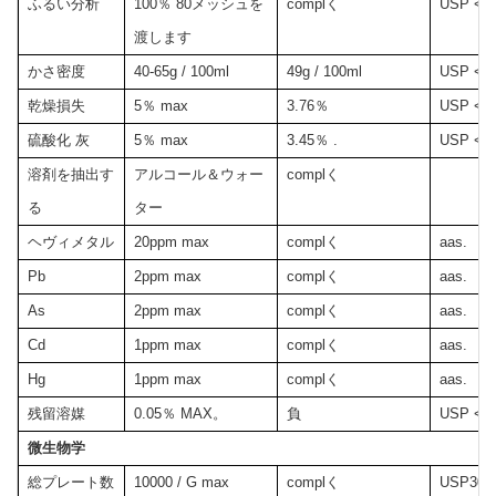
ふるい分析
100％ 80メッシュを
complく
USP <7
渡します
かさ密度
40-65g / 100ml
49g / 100ml
USP <6
乾燥損失
5％ max
3.76％
USP <7
硫酸化 灰
5％ max
3.45％ .
USP <7
溶剤を抽出す
アルコール＆ウォー
complく
る
ター
ヘヴィメタル
20ppm max
complく
aas.
Pb
2ppm max
complく
aas.
As
2ppm max
complく
aas.
Cd
1ppm max
complく
aas.
Hg
1ppm max
complく
aas.
残留溶媒
0.05％ MAX。
負
USP <5
微生物学
総プレート数
10000 / G max
complく
USP30 