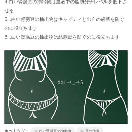
4 白い腎臓豆の抽出物は血液中の脂肪分子レベルを低下さ
せる
5. .白い腎臓豆の抽出物はキャビティと出血の歯茎を防ぐ
のに役立ちます
6. .白い腎臓豆の抽出物は結腸癌を防ぐのに役立ちます
ホットタグ :
白い腎臓豆の抽出物
豆の抽出