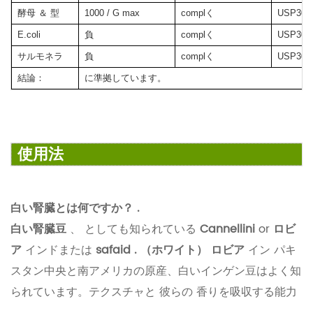
酵母 ＆ 型
1000 / G max
complく
USP30 
E.coli
負
complく
USP30 
サルモネラ
負
complく
USP30 
結論：
に準拠しています。
使用法
白い腎臓とは何ですか？ .
白い腎臓豆
、 としても知られている
Cannellini
or
ロビ
ア
インドまたは
safaid . （ホワイト） ロビア
イン パキ
スタン中央と南アメリカの原産、白いインゲン豆はよく知
られています。テクスチャと 彼らの 香りを吸収する能力