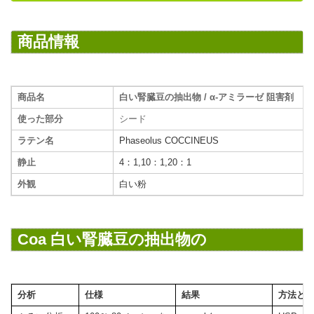
商品情報
商品名
白い腎臓豆の抽出物
/ α-アミラーゼ 阻害剤
使った部分
シード
ラテン名
Phaseolus COCCINEUS
静止
4：1,10：1,20：1
外観
白い粉
Coa 白い腎臓豆の抽出物の
分析
仕様
結果
方法と