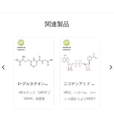
関連製品
ノヌクレオチド NMN 1094-61-7
L-グルタチオン削減（GSH）70-18-8
ニコチンアミド アデニン ジヌクレオチド NAD 53-84-9
9%
98％アップ、USP37 /
HPLC、ハラール、コー
9
USP41、高密度
シャ認証 により98%ア
ク
ップ