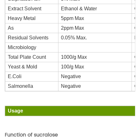
Extract Solvent
Ethanol & Water
Co
Heavy Metal
5ppm Max
Co
As
2ppm Max
Co
Residual Solvents
0.05% Max.
Ne
Microbiology
Total Plate Count
1000/g Max
Co
Yeast & Mold
100/g Max
Co
E.Coli
Negative
Co
Salmonella
Negative
Co
Usage
Function of sucralose