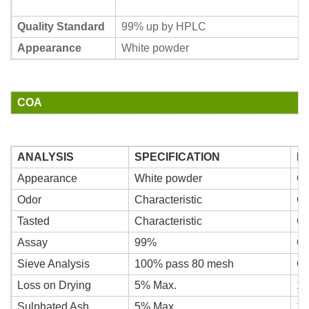
Quality Standard
99% up by HPLC
Appearance
White powder
COA
ANALYSIS
SPECIFICATION
R
Appearance
White powder
Co
Odor
Characteristic
Co
Tasted
Characteristic
Co
Assay
99%
Co
Sieve Analysis
100% pass 80 mesh
Co
Loss on Drying
5% Max.
1.
Sulphated Ash
5% Max.
1.