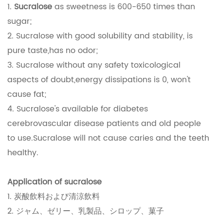
1.
Sucralose
as sweetness is 600-650 times than
sugar;
2. Sucralose with good solubility and stability, is
pure taste,has no odor;
3. Sucralose without any safety toxicological
aspects of doubt,energy dissipations is 0, won't
cause fat;
4. Sucralose's available for diabetes
cerebrovascular disease patients and old people
to use.Sucralose will not cause caries and the teeth
healthy.
Application of sucralose
1. 炭酸飲料および清涼飲料
2. ジャム、ゼリー、乳製品、シロップ、菓子