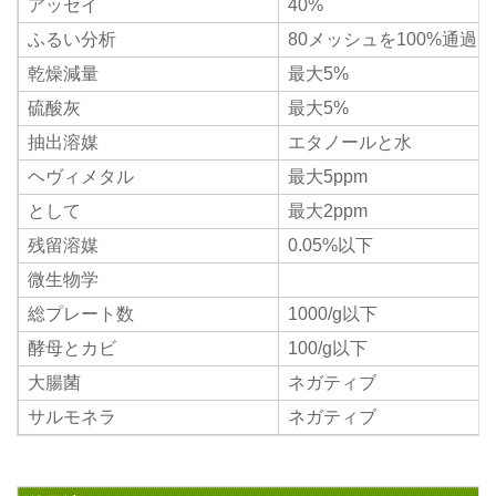
アッセイ
40%
ふるい分析
80メッシュを100%通過
乾燥減量
最大5%
硫酸灰
最大5%
抽出溶媒
エタノールと水
ヘヴィメタル
最大5ppm
として
最大2ppm
残留溶媒
0.05%以下
微生物学
総プレート数
1000/g以下
酵母とカビ
100/g以下
大腸菌
ネガティブ
サルモネラ
ネガティブ