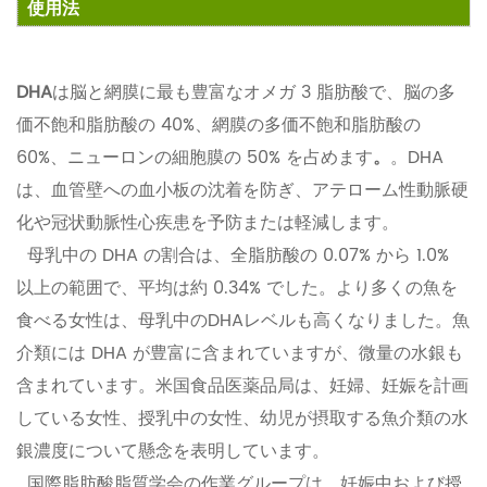
使用法
DHA
は脳と網膜に最も豊富なオメガ 3 脂肪酸で、脳の多
価不飽和脂肪酸の 40%、網膜の多価不飽和脂肪酸の
60%、ニューロンの細胞膜の 50% を占めます
。
。DHA
は、血管壁への血小板の沈着を防ぎ、アテローム性動脈硬
化や冠状動脈性心疾患を予防または軽減します。
母乳中の DHA の割合は、全脂肪酸の 0.07% から 1.0%
以上の範囲で、平均は約 0.34% でした。より多くの魚を
食べる女性は、母乳中のDHAレベルも高くなりました。魚
介類には DHA が豊富に含まれていますが、微量の水銀も
含まれています。米国食品医薬品局は、妊婦、妊娠を計画
している女性、授乳中の女性、幼児が摂取する魚介類の水
銀濃度について懸念を表明しています。
国際脂肪酸脂質学会の作業グループは、妊娠中および授