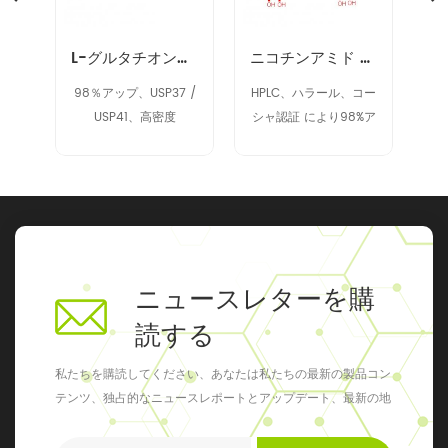
ノヌクレオチド NMN 1094-61-7
L-グルタチオン削減（GSH）70-18-8
ニコチンアミド アデニン ジヌクレオチド NAD 53-84-9
9%
98％アップ、USP37 /
HPLC、ハラール、コー
9
USP41、高密度
シャ認証 により98%ア
ク
ップ
ニュースレターを購
読する
私たちを購読してください、あなたは私たちの最新の製品コン
テンツ、独占的なニュースレポートとアップデート、最新の地
元のイベントを得ることができます