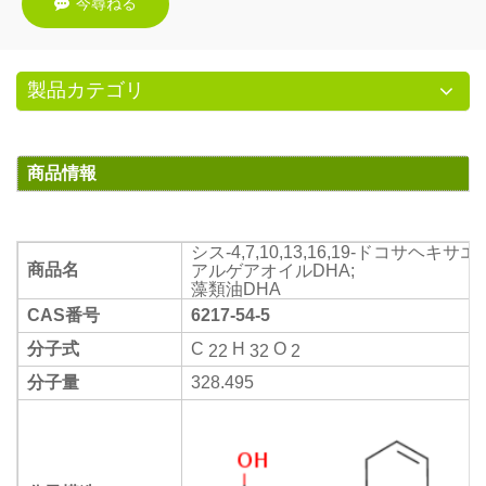
今尋ねる
製品カテゴリ
商品情報
シス-4,7,10,13,16,19-ドコサヘキサエ
商品名
アルゲアオイルDHA;
藻類油DHA
CAS番号
6217-54-5
分子式
C
H
O
22
32
2
分子量
328.495