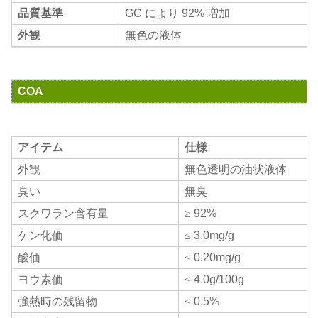
品質基準
GC により 92% 増加
外観
無色の液体
COA
アイテム
仕様
外観
無色透明の油状液体
臭い
無臭
スクワラン含有量
≥
92%
ケン化価
≤
3.0mg/g
酸価
≤
0.20mg/g
ヨウ素価
≤
4.0g/100g
強熱時の残留物
≤
0.5%