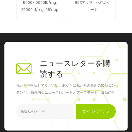
レー
5000-10000IU/mg,
99%アップ、化粧品グ
g
25000IU/mg, 95% up
レード
by SDS-PAGE
analysis
ニュースレターを購
読する
私たちを購読してください、あなたは私たちの最新の製品コン
テンツ、独占的なニュースレポートとアップデート、最新の地
元のイベントを得ることができます
サインアップ