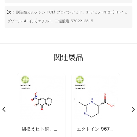
次 :
脱炭酸カルノシン HCL/ プロパンアミド、3-アミノ-N-2-(1H-イミ
ダゾール-4-イル)エチル-、二塩酸塩 57022-38-5
関連製品
ーオイル68647-73-4
組換えヒト銅、亜鉛スーパーオキシドジスムターゼrh-cu、zn-sod 9054-89-1
エクトイン 96702-03-3