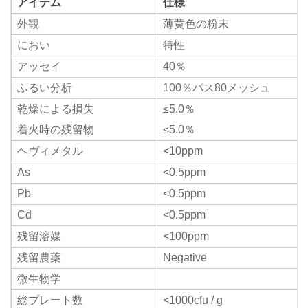
アイテム
仕様
外観
薄黄色の粉末
におい
特性
アッセイ
40％
ふるい分析
100％パス80メッシュ
乾燥による損失
≤5.0％
着火時の残留物
≤5.0％
ヘヴィメタル
<10ppm
As
<0.5ppm
Pb
<0.5ppm
Cd
<0.5ppm
残留溶媒
<100ppm
残留農薬
Negative
微生物学
総プレート数
<1000cfu / g