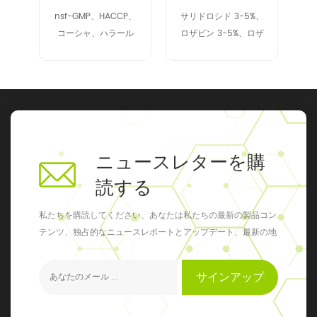
SP
nsf-GMP、HACCP、
サリドロシド 3-5%、
コーシャ、ハラール
ロザビン 3-5%、ロザ
ビン 2% アップ
ニュースレターを購
読する
私たちを購読してください、あなたは私たちの最新の製品コン
テンツ、独占的なニュースレポートとアップデート、最新の地
元のイベントを得ることができます
サインアップ