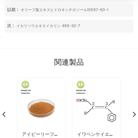
以前 :
オリーブ葉エキスヒドロキシチロソール10597-60-1
次 :
イカリソウエキスイカリン 489-32-7
関連製品
プレアエキス 90028-20-9
アイビーリーフエキス
イワベンケイエキス 97404-52-9