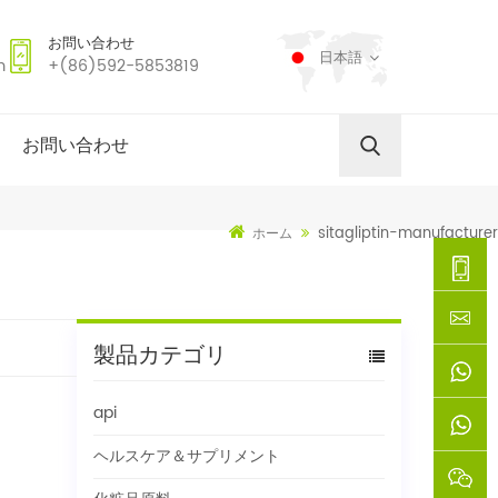
お問い合わせ
日本語
m
+(86)592-5853819
お問い合わせ
sitagliptin-manufacturer
ホーム
+
製品カテゴリ
(86)592
xie@chi
api
5853819
sinoway
+861366
ヘルスケア＆サプリメント
+8618659