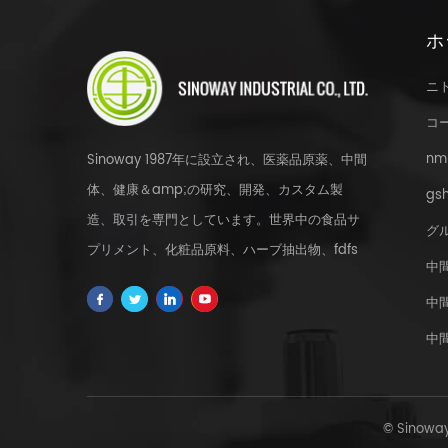
ホ
ニ
コ
nm
Sinoway 1987年に設立され、医薬品原薬、中間
体、健康＆amp;の研究、開発、カスタム製
gsh
造、取引を専門としています。世界中の食品サ
グ
プリメント、化粧品原料、ハーブ抽出物、fdfs
中
およびカスタムサービス。
中
中
© Sinowa