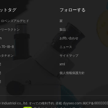
ットタグ
フォローする
トロベンズアルデヒド
家
ーリーラクトン
製品
n
お問い合わせ
 70-18-8
ニュース
ルタチオン
サイトマップ
間
xml
間
個人情報保護方針
間
y Industrial co., ltd. すべての権利予約. 搭載
dyyseo.com
闽ICP备1800330