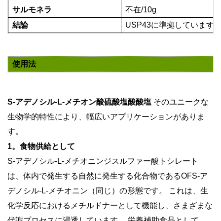
サルモネラ
不在/10g
結論
USP43に準拠しています
使用法
S-アデノシル-L-メチオン酸硫酸塩酸酸塩
そのユニークな
生物学的特性により、幅広いアプリケーションがありま
す。
1。食物供給として
S-アデノシル-L-メチオニンジスルファー酸トシレート
は、体内で発生する自然に発生する化合物であるOFS-ア
デノシル-L-メチオニン（同じ）の形態です。 これは、生
化学反応におけるメチルドナーとして機能し、さまざまな
代謝プロセスに浸透しています。 栄養補助食品として、