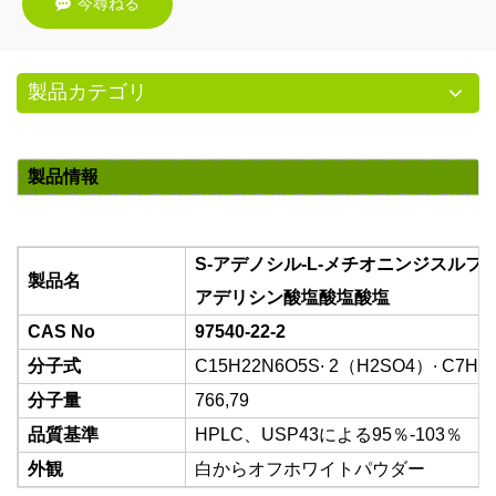
今尋ねる
製品カテゴリ
製品情報
S-アデノシル-L-メチオニンジスルフ
製品名
アデリシン酸塩酸塩酸塩
CAS No
97540-22-2
.
.
分子式
C15H22N6O5S
2（H2SO4）
C7H8
分子量
766,79
品質基準
HPLC、USP43による95％-103％
外観
白からオフホワイトパウダー