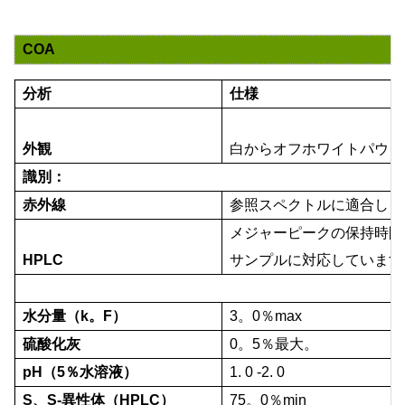
COA
分析
仕様
外観
白からオフホワイトパウダ
識別：
赤外線
参照スペクトルに適合しま
メジャーピークの保持時間
HPLC
サンプルに対応しています
水分量（k。F）
3。0％max
硫酸化灰
0。5％最大。
pH（5％水溶液）
1. 0 -2. 0
S、S-異性体（HPLC）
75。0％min