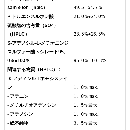
sam-e ion（hplc）
49. 5 - 54. 7%
P-トルエンスルホン酸
21. 0%●24. 0%
硫酸塩の含有量（SO4）
（HPLC）
23. 5%●26. 5%
S-アデノシル-L-メチオニンジ
スルファー酸トシレート95。
0％●103％
95. 0%-103. 0%
関連する物質（HPLC）：
-s-アデノシル-l-ホモシステイ
ン
1。0％max。
- アデニン
1。0％max。
- メチルチオアデノシン
1。5％最大
- アデノシン
1。0％max。
- 総不純物
3。5％最大