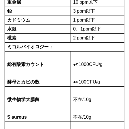
重金属
10 ppm以下
鉛
3 ppm以下
カドミウム
1 ppm以下
水銀
0。1ppm以下
砒素
2 ppm以下
ミコルバイオロジー：
総有酸素カウント
●¤1000CFU/g
酵母とカビの数
●¤100CFU/g
微生物学大腸菌
不在/10g
S aureus
不在/10g