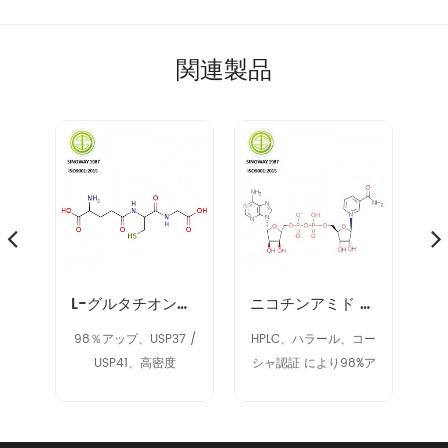
関連製品
ノヌクレオチド NMN 1094-61-7
L-グルタチオン削減（GSH）70-18-8
ニコチンアミド アデニン ジヌクレオチド NAD 53-84-9
9%
98％アップ、USP37 /
HPLC、ハラール、コー
9
USP41、高密度
シャ認証 により98%ア
ク
ップ