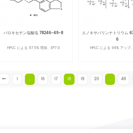
パロキセチン塩酸塩 78246-49-8
エノキサパリンナトリウム 679
6
HPLC による 97.5% 増加、EP7.0
HPLC による 99% アップ、E
1
...
16
17
18
19
20
...
49
続きを読む
続きを読む