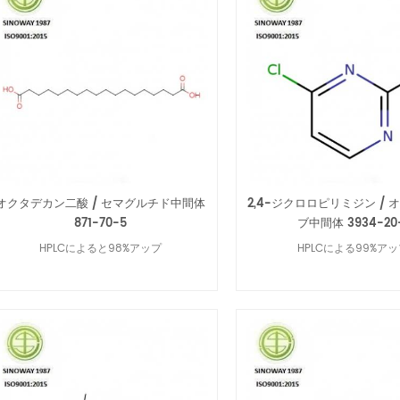
オクタデカン二酸 / セマグルチド中間体
2,4-ジクロロピリミジン /
871-70-5
ブ中間体 3934-20
HPLCによると98%アップ
HPLCによる99%ア
続きを読む
続きを読む