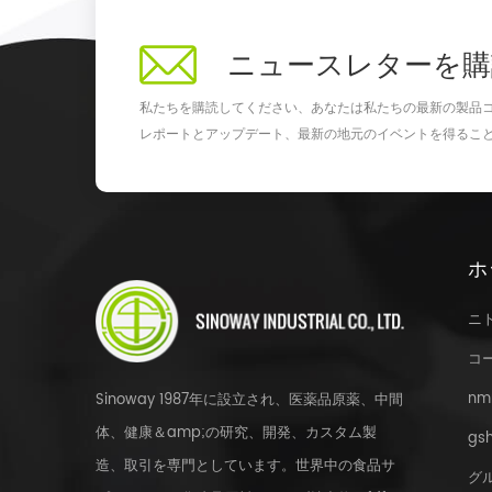
ニュースレターを購
私たちを購読してください、あなたは私たちの最新の製品
レポートとアップデート、最新の地元のイベントを得るこ
ホ
ニ
コ
nm
Sinoway 1987年に設立され、医薬品原薬、中間
体、健康＆amp;の研究、開発、カスタム製
gsh
造、取引を専門としています。世界中の食品サ
グ