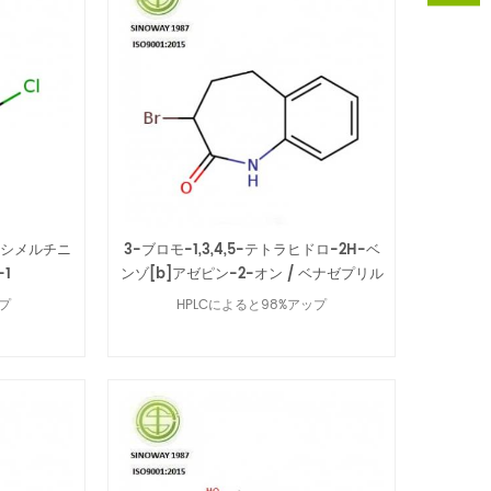
 オシメルチニ
3-ブロモ-1,3,4,5-テトラヒドロ-2H-ベ
-1
ンゾ[b]アゼピン-2-オン / ベナゼプリル
中間体 86499-96-9
ップ
HPLCによると98%アップ
続きを読む