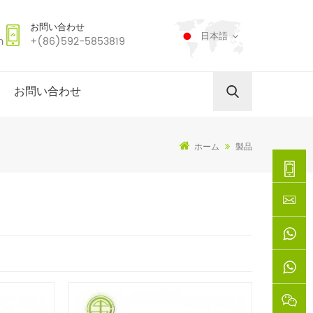
お問い合わせ
日本語
m
+(86)592-5853819
お問い合わせ
ホーム
製品
+
(86)592
xie@chi
5853819
sinoway
+861366
+8618659