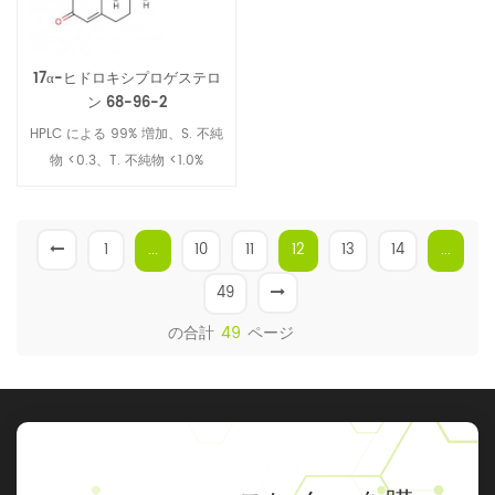
17α-ヒドロキシプロゲステロ
ン 68-96-2
HPLC による 99% 増加、S. 不純
物 <0.3、T. 不純物 <1.0%
1
...
10
11
12
13
14
...
49
の合計
49
ページ