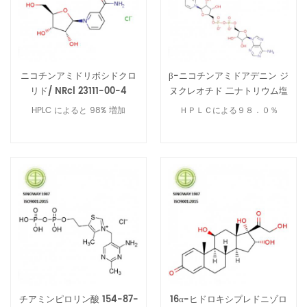
ニコチンアミドリボシドクロ
β-ニコチンアミドアデニン ジ
リド/ NRcl 23111-00-4
ヌクレオチド 二ナトリウム塩
606-68-8
HPLC によると 98% 増加
ＨＰＬＣによる９８．０％
チアミンピロリン酸 154-87-
16α-ヒドロキシプレドニゾロ