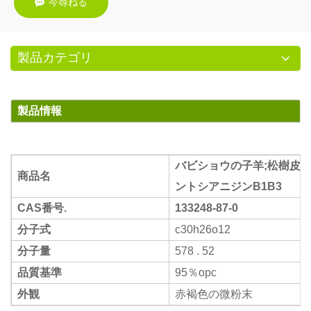
今尋ねる
製品カテゴリ
製品情報
バビショウの子羊;松樹皮エ
商品名
ントシアニジンB1B3
CAS番号.
133248-87-0
分子式
c30h26o12
分子量
578 . 52
品質基準
95％opc
外観
赤褐色の微粉末