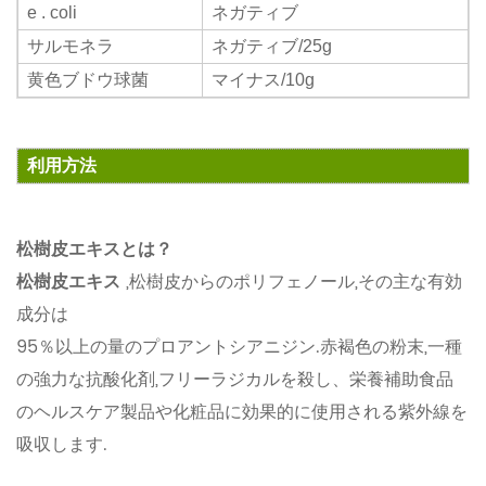
e . coli
ネガティブ
サルモネラ
ネガティブ/25g
黄色ブドウ球菌
マイナス/10g
利用方法
松樹皮エキスとは？
松樹皮エキス
,松樹皮からのポリフェノール,その主な有効
成分は
95％以上の量のプロアントシアニジン.赤褐色の粉末,一種
の強力な抗酸化剤,フリーラジカルを殺し、栄養補助食品
のヘルスケア製品や化粧品に効果的に使用される紫外線を
吸収します.