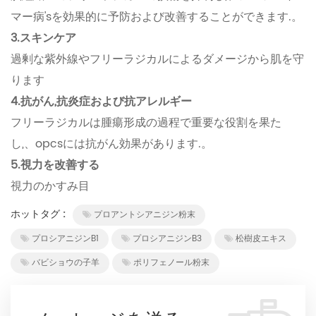
マー病'sを効果的に予防および改善することができます.。
3.スキンケア
過剰な紫外線やフリーラジカルによるダメージから肌を守
ります
4.抗がん,抗炎症および抗アレルギー
フリーラジカルは腫瘍形成の過程で重要な役割を果た
し,、opcsには抗がん効果があります.。
5.視力を改善する
視力のかすみ目
ホットタグ :
プロアントシアニジン粉末
プロシアニジンB1
プロシアニジンB3
松樹皮エキス
バビショウの子羊
ポリフェノール粉末