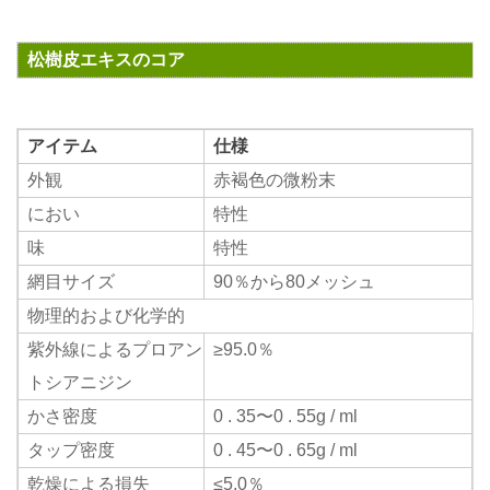
松樹皮エキスのコア
アイテム
仕様
外観
赤褐色の微粉末
におい
特性
味
特性
網目サイズ
90％から80メッシュ
物理的および化学的
紫外線によるプロアン
≥95.0％
9
トシアニジン
かさ密度
0 . 35〜0 . 55g / ml
0
タップ密度
0 . 45〜0 . 65g / ml
0
乾燥による損失
≤5.0％
3