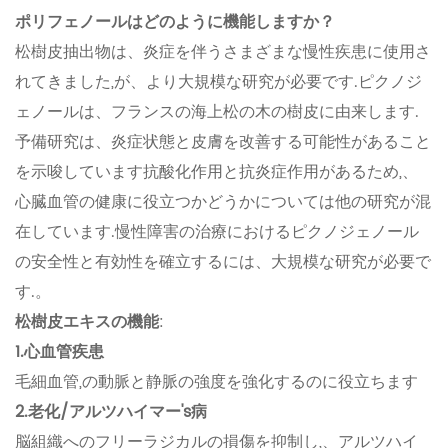
ポリフェノールはどのように機能しますか？
松樹皮抽出物は、炎症を伴うさまざまな慢性疾患に使用さ
れてきました,が、より大規模な研究が必要です.ピクノジ
ェノールは、フランスの海上松の木の樹皮に由来します.
予備研究は、炎症状態と皮膚を改善する可能性があること
を示唆しています抗酸化作用と抗炎症作用があるため,、
心臓血管の健康に役立つかどうかについては他の研究が混
在しています.慢性障害の治療におけるピクノジェノール
の安全性と有効性を確立するには、大規模な研究が必要で
す.。
松樹皮エキスの機能
:
1.心血管疾患
毛細血管,の動脈と静脈の強度を強化するのに役立ちます
2.老化/アルツハイマー's病
脳組織へのフリーラジカルの損傷を抑制し,、アルツハイ