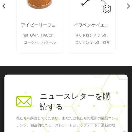
プレアエキス 90028-20-9
アイビーリーフエキス
イワベンケイエキス 97404-52-9
SP
nsf-GMP、HACCP、
サリドロシド 3-5%、
コーシャ、ハラール
ロザビン 3-5%、ロザ
ビン 2% アップ
ニュースレターを購
読する
私たちを購読してください、あなたは私たちの最新の製品コン
テンツ、独占的なニュースレポートとアップデート、最新の地