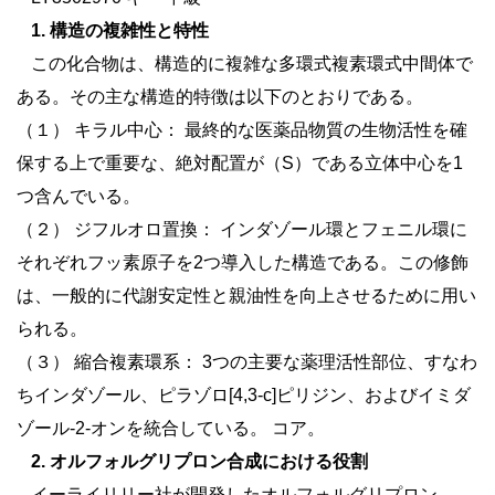
1. 構造の複雑性と特性
この化合物は、構造的に複雑な多環式複素環式中間体で
ある。その主な構造的特徴は以下のとおりである。
（１）
キラル中心：
最終的な医薬品物質の生物活性を確
保する上で重要な、絶対配置が（S）である立体中心を1
つ含んでいる。
（２）
ジフルオロ置換：
インダゾール環とフェニル環に
それぞれフッ素原子を2つ導入した構造である。この修飾
は、一般的に代謝安定性と親油性を向上させるために用い
られる。
（３）
縮合複素環系：
3つの主要な薬理活性部位、すなわ
ちインダゾール、ピラゾロ[4,3-c]ピリジン、およびイミダ
ゾール-2-オンを統合している。
コア。
2. オルフォルグリプロン合成における役割
イーライリリー社が開発したオルフォルグリプロン