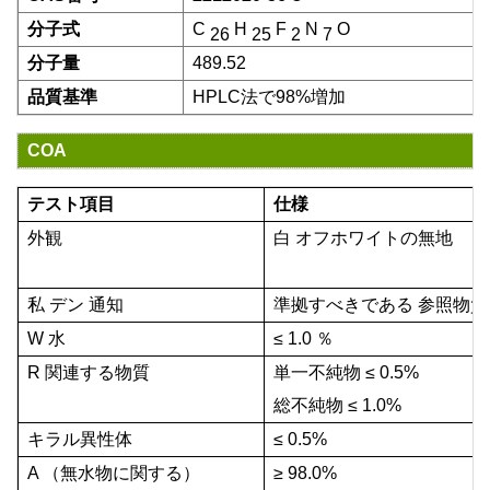
分子式
C
H
F
N
O
26
25
2
7
分子量
489.52
品質基準
HPLC法で98%増加
COA
テスト項目
仕様
外観
白
オフホワイトの無地
私
デン
通知
準拠すべきである
参照物質
W
水
≤
1.0
％
R
関連する物質
単一不純物
≤
0.5%
総不純物
≤
1.0%
キラル異性体
≤
0.5%
A
（無水物に関する）
≥
98.0%