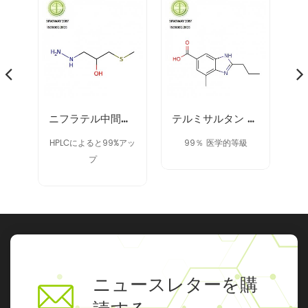
40371-50-4 cbz-l-haba
ニフラテル中間体 14359-97-8
テルミサルタン 中間体 152628-03-0
ドで
HPLCによると99%アッ
99％ 医学的等級
9
プ
ニュースレターを購