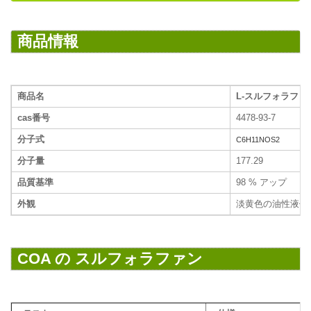
商品情報
商品名
L-スルフォラファ
cas番号
4478-93-7
分子式
C6H11NOS2
分子量
177.29
品質基準
98 % アップ
外観
淡黄色の油性液体
COA の スルフォラファン