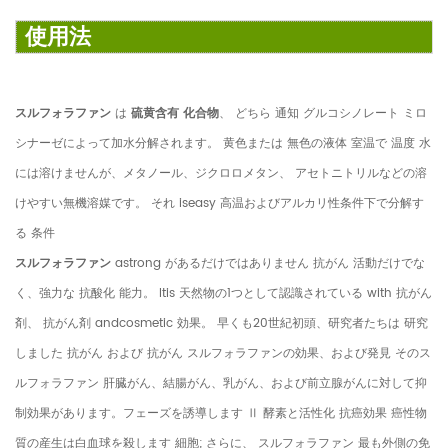
使用法
スルフォラファン
は
硫黄含有 化合物
、 どちら 通知 グルコシノレート ミロ
シナーゼによって加水分解されます。 黄色または 無色の液体 室温で 温度 水
には溶けませんが、メタノール、ジクロロメタン、 アセトニトリルなどの溶
けやすい無機溶媒です。 それ iseasy 高温およびアルカリ性条件下で分解す
る 条件
スルフォラファン
astrong があるだけではありません 抗がん 活動だけでな
く、強力な 抗酸化 能力。 Itis 天然物の1つとして認識されている with 抗がん
剤、 抗がん剤 andcosmetic 効果。 早くも20世紀初頭、研究者たちは 研究
しました 抗がん および 抗がん スルフォラファンの効果、および発見 そのス
ルフォラファン 肝臓がん、結腸がん、乳がん、および前立腺がんに対して抑
制効果があります。フェーズを誘導します Ⅱ 酵素と活性化 抗癌効果 癌性物
質の産生は白血球を殺します 細胞; さらに、 スルフォラファン 最も外側の免