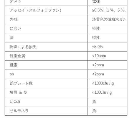
テスト
仕様
アッセイ（スルフォラファン）
≥0.5%、1 %、5 %、 9
外観
淡黄色の微粉末または
におい
特性
味
特性
乾燥による損失
≤5.0%
総重金属
<10ppm
砒素
<2ppm
pb
<2ppm
総プレート数
<1000cfu / g
酵母 ＆ 型
<100cfu / g
E.Coli
負
サルモネラ
負