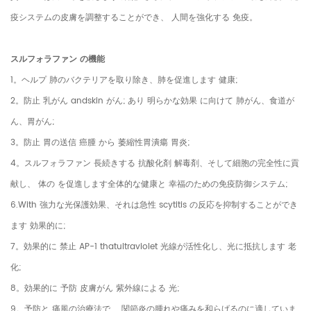
疫システムの皮膚を調整することができ、 人間を強化する 免疫。
スルフォラファン の機能
1。ヘルプ 肺のバクテリアを取り除き、肺を促進します 健康;
2。防止 乳がん andskin がん; あり 明らかな効果 に向けて 肺がん、食道が
ん、胃がん;
3。防止 胃の送信 癌腫 から 萎縮性胃潰瘍 胃炎;
4。スルフォラファン 長続きする 抗酸化剤 解毒剤、そして細胞の完全性に貢
献し、 体の を促進します全体的な健康と 幸福のための免疫防御システム;
6.With 強力な光保護効果、それは急性 scytitis の反応を抑制することができ
ます 効果的に;
7。効果的に 禁止 AP-1 thatultraviolet 光線が活性化し、光に抵抗します 老
化;
8。効果的に 予防 皮膚がん 紫外線による 光;
9。予防と 痛風の治療法で、 関節炎の腫れや痛みを和らげるのに適していま