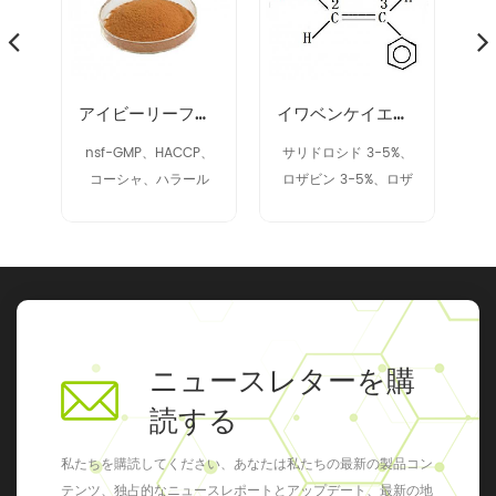
プレアエキス 90028-20-9
アイビーリーフエキス
イワベンケイエキス 97404-52-9
SP
nsf-GMP、HACCP、
サリドロシド 3-5%、
コーシャ、ハラール
ロザビン 3-5%、ロザ
ビン 2% アップ
ニュースレターを購
読する
私たちを購読してください、あなたは私たちの最新の製品コン
テンツ、独占的なニュースレポートとアップデート、最新の地