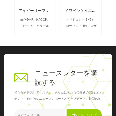
プレアエキス 90028-20-9
アイビーリーフエキス
イワベンケイエキス 97404-52-9
SP
nsf-GMP、HACCP、
サリドロシド 3-5%、
コーシャ、ハラール
ロザビン 3-5%、ロザ
ビン 2% アップ
ニュースレターを購
読する
私たちを購読してください、あなたは私たちの最新の製品コン
テンツ、独占的なニュースレポートとアップデート、最新の地
元のイベントを得ることができます
サインアップ