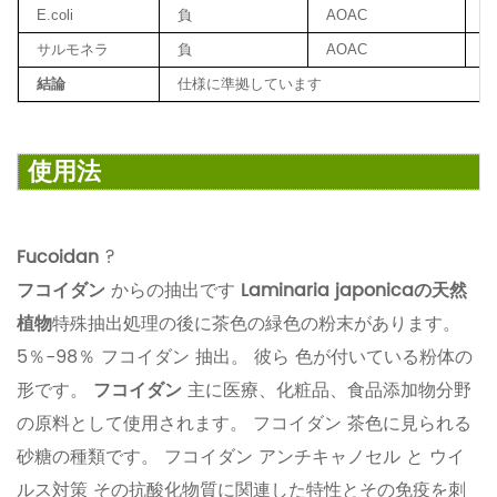
E.coli
負
AOAC
サルモネラ
負
AOAC
結論
仕様に準拠しています
使用法
Fucoidan
?
フコイダン
からの抽出です
Laminaria japonicaの天然
植物
特殊抽出処理の後に茶色の緑色の粉末があります。
5％-98％ フコイダン 抽出。 彼ら 色が付いている粉体の
形です。
フコイダン
主に医療、化粧品、食品添加物分野
の原料として使用されます。 フコイダン 茶色に見られる
砂糖の種類です。 フコイダン アンチキャノセル と ウイ
ルス対策 その抗酸化物質に関連した特性とその免疫を刺