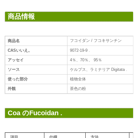
商品情報
フコイダン / フコキサンチン
商品名
CASいいえ。
9072-19-9 .
アッセイ
4％、70％、 95％
ソース
ケルプス、ラミナリア Digitata .
使った部分
植物全体
外観
茶色の粉
Coa のFucoidan .
項目
仕様
方法