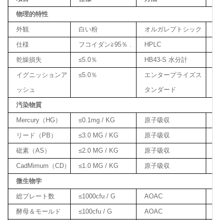
物理的特性
外観
白い粉
オルガレプトシック
仕様
フコイダン≧95％ .
HPLC
9
乾燥損失
≤5.0％
HB43-S 水分計
2
イグニッションア
≤5.0％
エンタープライズス
2
ッシュ
タンダード
汚染物質
Mercury（HG）
≤0.1mg / KG
原子吸収
リード（PB）
≤3.0 MG / KG
原子吸収
砒素（AS）
≤2.0 MG / KG
原子吸収
CadMimum（CD）
≤1.0 MG / KG
原子吸収
微生物学
総プレート数
≤1000cfu / G
AOAC
酵母＆モールド
≤100cfu / G
AOAC