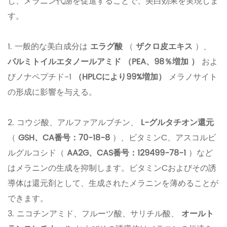
し、メラニン代謝を促進することで、美白効果を実現しま
す。
1. 一般的な美白成分は
エラグ酸
（
ザクロ皮エキス
）、
パルミトイルエタノールアミド
（PEA、98％増加
）
およ
びノナペプチド-1
（HPLCにより99%増加）
メラノサイト
の形成に影響を与える。
2. コウジ酸、アルファアルブチン、
L-グルタチオン還元
（
GSH、CA番号：70-18-8
）、ビタミンC、アスコルビ
ルグルコシド（
AA2G、CAS番号：129499-78-1
）など
はメラニンの生成を抑制します。ビタミンCおよびその誘
導体は還元剤として、生成されたメラニンを薄めることが
できます。
3. ニコチンアミド、フルーツ酸、サリチル酸、
オールト