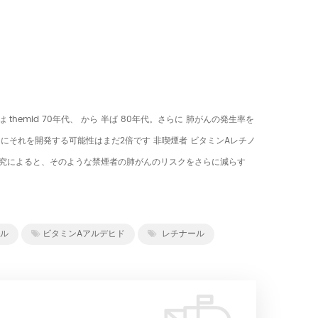
hemid 70年代、 から 半ば 80年代。さらに 肺がんの発生率を
内にそれを開発する可能性はまだ2倍です 非喫煙者 ビタミンAレチノ
の研究によると、そのような禁煙者の肺がんのリスクをさらに減らす
ル
ビタミンAアルデヒド
レチナール