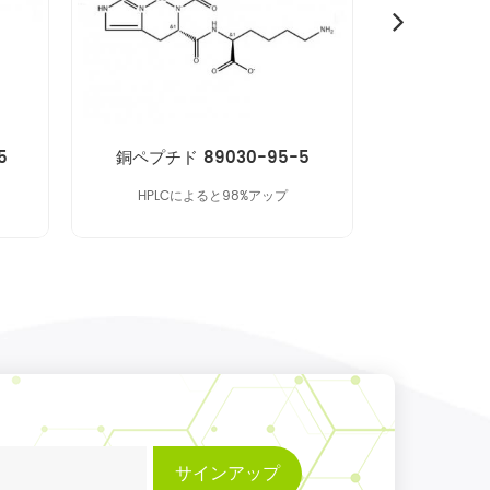
5
銅ペプチド 89030-95-5
グアイアズ
HPLCによると98%アップ
99.90 % ア
サインアップ