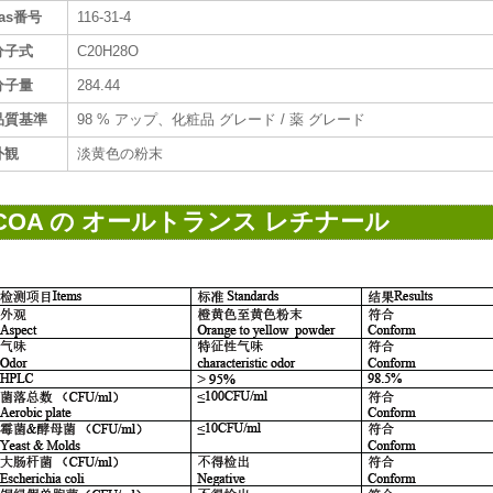
as番号
116-31-4
分子式
C20H28O
分子量
284.44
品質基準
98 % アップ、化粧品 グレード / 薬 グレード
外観
淡黄色の粉末
COA の オールトランス レチナール