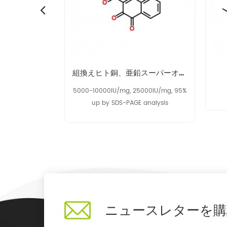
ティーツリーオイル68647-73-4
組換えヒト銅、亜鉛スーパーオキシドジスムターゼrh-cu、zn-sod 9054-89-1
グレード
5000-10000IU/mg, 25000IU/mg, 95%
up by SDS-PAGE analysis
ニュースレターを購