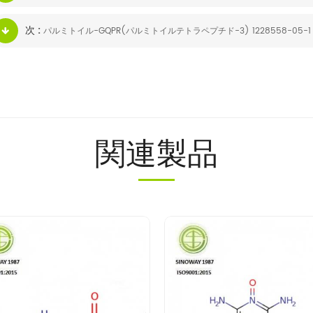
次 :
パルミトイル-GQPR(パルミトイルテトラペプチド-3) 1228558-05-1
関連製品