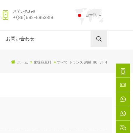
お問い合わせ
日本語
m
+(86)592-5853819
お問い合わせ
ホーム
化粧品原料
すべて トランス 網膜 116-31-4
+
(86)592
xie@chi
5853819
sinoway
+861366
+8618659