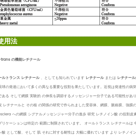
使用法
l-trans の機能レチナール
ールトランス レチナール
、としても知られています
レチナール
または
レチナール
眼球の発達において多くの異なる重要な役割を果たしています。近視は発達性の病気です。
である そして網膜 実験的 の伸長を調節するメッセンジャー分子である可能性があり
況 レチナールと その核 の関係の研究で作られました受容体、網膜、脈絡膜、強膜の網
hesclera への網膜 シグナルメッセンジャー分子の進歩 研究 レチノイン酸 の
プリケーションは特定の 範囲に制限されています。 オールトランス レチナールは 中
ン酸 として酸、そして 肌 それに対する耐性は 大幅に優れています より レチノイン