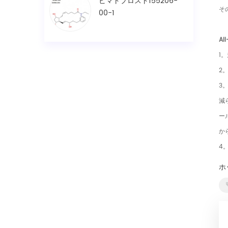
ビマトプロスト155206-
そ
00-1
Al
1
2
3
減
ー
から
4
ホ