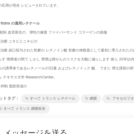
の応用が現在 レビューされています。
l-trans の適用レチナール
。規制 血管新生の、弾性の修復 ファイバーサンド コラーゲンの損傷
。治療 ニキビとニキビの
。治療 経口投与された乾癬の レチノイン酸 乾癬の体験薬として最初に導入されたのは t
らす 喫煙者の間で しかし 禁煙は肺がんのリスクを大幅に減らします 彼ら 20年以
ルの誘導体であるレチノールの1日量 およびレチノイック 酸、 できた 博士課程
 テキサス大学 ResearchCenter。
。抑制 脂肪形成の
ットタグ :
すべて トランス レチナール
網膜
アキセロフタ
すべて トランス 網膜粉末
メッセージを送る