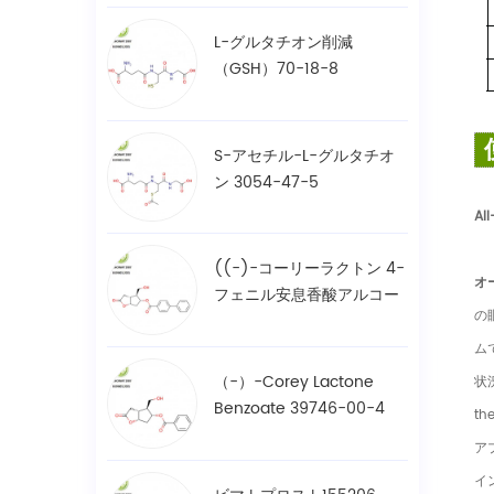
L-グルタチオン削減
（GSH）70-18-8
S-アセチル-L-グルタチオ
ン 3054-47-5
Al
((-)-コーリーラクトン 4-
オ
フェニル安息香酸アルコー
の
ル / BPCOD 31752-99-5
ム
（-）-Corey Lactone
状
Benzoate 39746-00-4
t
ア
イ