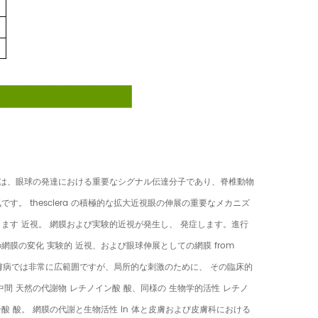
は、眼球の発達における重要なシグナル伝達分子であり、脊椎動物
 thesclera の積極的な拡大近視眼の伸展の重要なメカニズ
ます 近視。 網膜および実験的近視が発生し、 発症します。進行
膜の変化 実験的 近視、および眼球伸展としての網膜 from
役割皮膚病では非常に広範囲ですが、局所的な刺激のために、 その臨床的
間 天然の代謝物 レチノイン酸 酸、同様の 生物学的活性 レチノ
酸 酸。 網膜の代謝と生物活性 in 体と皮膚および皮膚科における