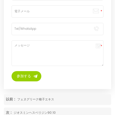
以前 :
フェヌグリーク種子エキス
次 :
ジオスミンヘスペリジン90:10