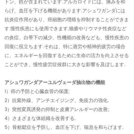
トン、鉄が含まれています.アルカロイドには、痛みを和
らげ、血圧を下げる機能があります.アシュワガンダには
抗炎症作用があり、癌細胞の増殖を抑制することができま
す.慢性疾患にも使用できます.狼瘡やリウマチ性炎症など
の炎症、白帯下の減少、性機能の改善なども、慢性疾患の
回復に役立ちます.それは、特に過労や精神的疲労の場合
に、エネルギーを回復するために生命の活力を向上させる
ことができ、慢性疲労症候群に大きな影響を及ぼします.
アシュワガンダアーユルヴェーダ抽出物の機能
1）癌の予防と心臓血管の保護;
2）抗紫外線、アンチエイジング、免疫力の強化.
3）突然変異誘発の抑制と皮膚アレルギーの改善;
4）さまざまな体組織を改善する.
5）骨粗鬆症を予防し、血圧を下げ、喘息を和らげます.