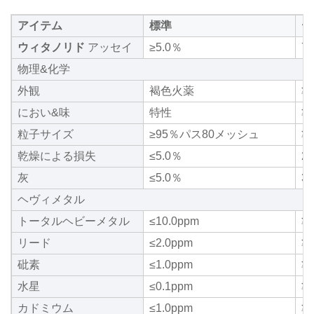
アイテム
標準
テ
ウィタノリド
アッセイ
≥5.0％
7
物理&化学
外観
褐色火薬
準
におい&味
特性
準
粒子サイズ
≥95％パス80メッシュ
準
乾燥による損失
≤5.0％
2
灰
≤5.0％
3
ヘヴィメタル
トータルヘビーメタル
≤10.0ppm
準
リード
≤2.0ppm
準
砒素
≤1.0ppm
準
水星
≤0.1ppm
準
カドミウム
≤1.0ppm
準