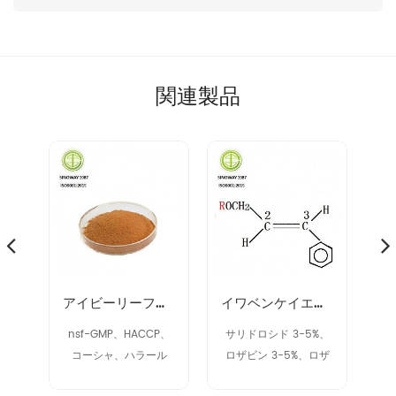
関連製品
プレアエキス 90028-20-9
アイビーリーフエキス
イワベンケイエキス 97404-52-9
SP
nsf-GMP、HACCP、
サリドロシド 3-5%、
コーシャ、ハラール
ロザビン 3-5%、ロザ
ビン 2% アップ