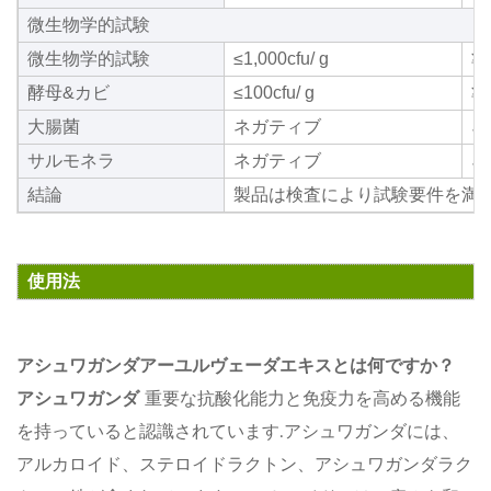
微生物学的試験
微生物学的試験
≤1,000cfu/ g
準
酵母&カビ
≤100cfu/ g
準
大腸菌
ネガティブ
ネ
サルモネラ
ネガティブ
ネ
結論
製品は検査により試験要件を満た
使用法
アシュワガンダアーユルヴェーダエキスとは何ですか？
アシュワガンダ
重要な抗酸化能力と免疫力を高める機能
を持っていると認識されています.アシュワガンダには、
アルカロイド、ステロイドラクトン、アシュワガンダラク