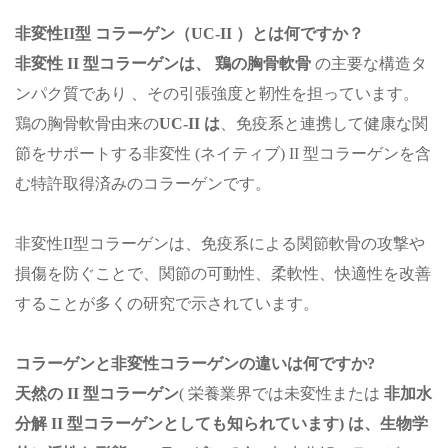
非変性II
型
コラーゲン
（
UC-II
）とは何ですか
？
非変性 II 型コラーゲンは、
鶏の胸骨軟骨
の主要な構造タ
ンパク質であり
、その引張強度と靭性を担っています。
鶏の胸骨軟骨由来の
UC-II は
、免疫系と連携して健康な関
節をサポートする非変性 (ネイティブ) II 型コラーゲンを含
む特許取得済みのコラーゲンです。
非変性II型コラーゲンは、免疫系による関節軟骨の攻撃や
損傷を防ぐことで、関節の可動性、柔軟性、快適性を改善
することが多くの研究で示されています。
コラーゲンと非変性コラーゲンの違いは何ですか?
天然の II 型コラーゲン
(
栄養業界では未変性または
非加水
分解 II 型コラーゲンとしても知られています) は、生物学