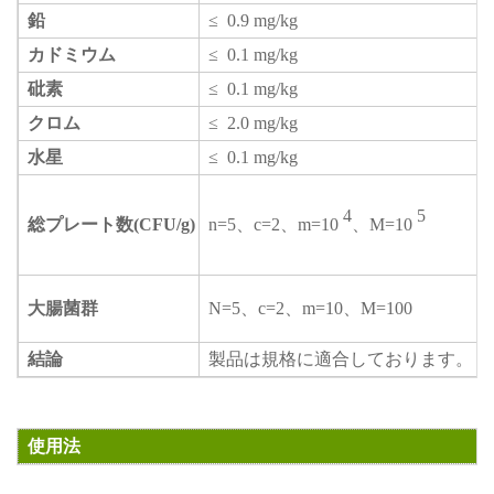
鉛
≤
0.9 mg/kg
カドミウム
≤
0.1
mg/kg
砒素
≤
0.1 mg/kg
クロム
≤
2.0 mg/kg
水星
≤
0.1 mg/kg
4
5
総プレート数(CFU/g)
n=5、c=2、m=10
、M=10
大腸菌群
N=5、c=2、m=10、M=100
結論
製品は
規格に適合しております。
使用法