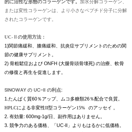
的に活性な形態のコラーゲンです。
加水分解コラーゲン、
または変性コラーゲンは、より小さなペプチド分子に分解
されたコラーゲンです。
UC-Ⅱの使用方法：
1)
関節痛緩和、膝痛緩和、抗炎症サプリメントのための関
節の健康サプリメント。
2) 骨粗鬆症および ONFH (大腿骨頭骨壊死) の治療、軟骨
の修復と再生を促進します。
SINOWAY の UC-II の利点:
1.たんぱく質60％アップ、ムコ多糖類26％配合で良質。
HPLCによる非変性II型コラーゲン15%
のアッセイ 。
2. 有効量: 600mg-1g/日、副作用はありません。
3. 競争力のある価格、「UC-II」よりもはるかに低価格。