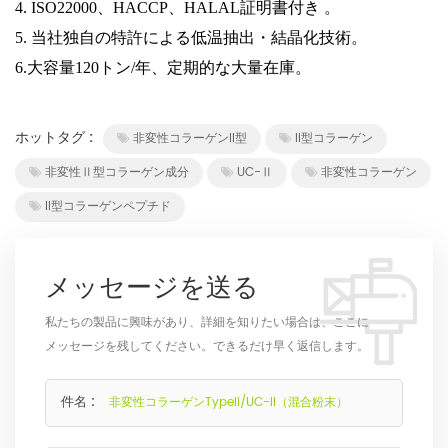
4. ISO22000、HACCP、HALAL証明書
付き 。
5. 当社独自の特許による低温抽出・結晶化技術。
6.大容量120トン/年、定期的な大量在庫。
ホットタグ :
非変性コラーゲンII型
II型コラーゲン
非変性Ⅱ型コラーゲン成分
UC-Ⅱ
非変性コラーゲン
II型コラーゲンペプチド
メッセージを送る
私たちの製品に興味があり、詳細を知りたい場合は、ここに
メッセージを残してください。できるだけ早く返信します。
件名 :
非変性コラーゲンTypeII/UC-II（混合粉末）