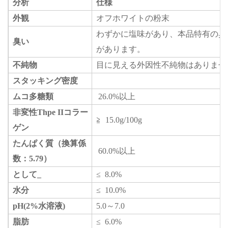
分析
仕様
外観
オフ
ホワイトの粉末
わずかに塩味があり、本品特有の臭
臭い
があります。
不純物
目に見える外因性不純物はありませ
スタッキング密度
ムコ多糖類
26.0%
以上
非変性Thpe IIコラー
≧
15.0g/100g
ゲン
たんぱく質（換算係
60.0%
以上
数：5.79）
として
_
≤
8.0%
水分
≤
10.0%
pH(2%水溶液)
5.0～7.0
脂肪
≤
6.0%