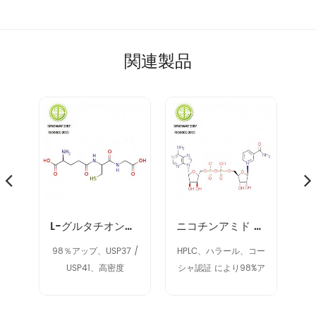
関連製品
ノヌクレオチド NMN 1094-61-7
L-グルタチオン削減（GSH）70-18-8
ニコチンアミド アデニン ジヌクレオチド NAD 53-84-9
9%
98％アップ、USP37 /
HPLC、ハラール、コー
9
USP41、高密度
シャ認証 により98%ア
ク
ップ