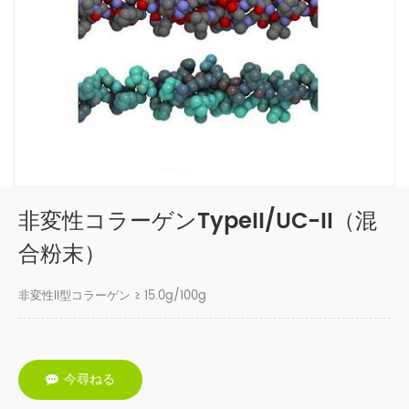
非変性コラーゲンTypeII/UC-II（混
合粉末）
非変性II型
コラーゲン ≥ 15.0g/100g
今尋ねる