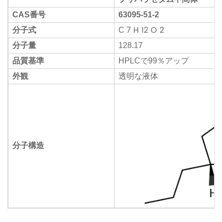
CAS番号
63095-51-2
7
H
12
O
2
分子式
C
分子量
128.17
品質基準
HPLCで99％アップ
外観
透明な液体
分子構造