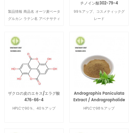
確認 身元IR 確認 アッセイ
チノイン酸302-79-4
（HPLC） 98％分 99.41％ 総不
製品情報 商品名 オーツ麦ベータ
99％アップ、コスメティックグ
純物（HPLC） 最大2％ 00.8％
グルカン ラテン名 アベナサティ
レード
吸光度（UV-VIS、10mg / Lプロ
バL 使用部品 オートブラン
パン-2-オール、341nm、
Speicfication 70％、10：1、食
1cm） 0.790分 0.819 吸収
品グレード 外観 薄黄色の粉末
（UV-VIS、1％DIL / 1cm） 790
オーツ麦ベータグルカンのCOA
分 819 揮発性物質 最大0.50％
アイテム 仕様 結果 外観 ライト
0.05％Hg 最大1000ppb
イエローパウダー 準拠 アッセイ
28ppbNi 最大3000ppb
10：1（TLC） 準拠 網目サイズ
30ppbAs 最大3000ppb
100％パス80メッシュ 準拠 ヘヴ
31ppbCd 最大5000ppb
ィメタル
29ppbPb 最大10000ppb
27ppbSb 最大10000ppb
ザクロの皮のエキス/エラグ酸
Andrographis Paniculata
476-66-4
Extract / Andrographolide
33ppb 結論 BP2018の仕様を満
たす 使用法 ベモトリジノールの
HPLCで90％、40％アップ
HPLCで98％アップ
機能 ベモトリジノール は広域ス
ペクトルのUV吸収剤で、UVAと
UVBの両方を吸収します.ベモト