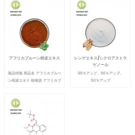
リジノールは、紫外線を吸収す
るためにさまざまな日焼け止め
に追加されます. 1.Bemotrizinol
は、印刷業界のインク、イメー
ジング、クリアコーティングな
どのUV硬化アプリケーションで
光開始剤として使用できます. 2.
ベモトリジノール紫外線（UV）
アフリカプルーン樹皮エキス
レンゲエキス/シクロアストラ
が香水や石鹸などの製品の香り
ゲノール
や色にダメージを与えるのを防
製品情報 商品名 アフリカプルー
98％アップ、90％アップ、
ぎます. 3.Bemotrizinolは、UVブ
ン樹皮エキス 植物源 アフリカプ
50％アップ
ロッカーとしてプラスチックパ
ルーンL. 有効成分 総植物ステロ
ッケージに追加することもでき
ール 使用した部品プラント 4：
ます.その使用により、メーカー
1、10：1、2.5％、12.5％の総植
は製品を透明なガラスまたはプ
物ステロール 品質基準 98％、
ラスチックで包装することがで
90％、50％.またはお客様のご
きます.それがないと、不透明ま
要望に応じてカスタマイズ 外観
たは暗いパッケージが必要にな
薄茶色の微粉末 アフリカプルー
ります.