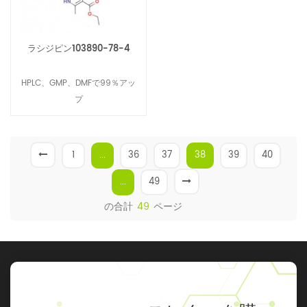
ン樹皮抽出物のCOA アイテム
仕様 結果 方法 外観 茶色の微粉
末 準拠 ビジュアル におい 特性
ラシジピン103890-78-4
準拠 官能的 味 特性 準拠 官能的
乾燥方法 真空乾燥 準拠/ 乾燥に
HPLC、GMP、DMFで99％アッ
よる損失 ≤10.0％ 4.30％ TQ-
プ
104（105 ° C / 2h） 灰（硫酸
灰） ≤10.0％ 5.56％ TQ-
104（525 ° C / 3h） 粒子サイ
1
...
36
37
38
39
40
ズ NLT 100％スルー80メッシュ
準拠 AOAC973.03（TQ_106）
...
49
総重金属 ≤10ppm 準拠 ICP /
MS AOAC 993.14 鉛（Pb）
の合計
49
ページ
≤1ppm 準拠 ICP / MS AOAC
993.14 ヒ素（As） ≤1ppm 準拠
ICP / MS AOAC 993.14 カドミ
ウム（Cd） ≤1ppm 準拠 ICP /
MS AOAC 993.14 水銀（Hg）
≤0.05ppm 準拠 ICP / MS