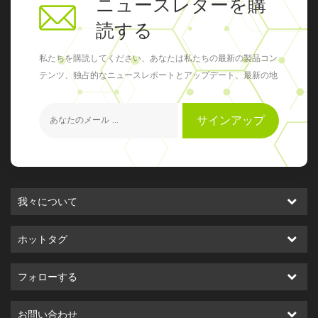
ニュースレターを購
AOAC 993.14 総プレート数
読する
≤10,000cfu/ g 5000cfu / g
AOAC996. 23 トータルイース
私たちを購読してください、あなたは私たちの最新の製品コン
ト&カビ ≤1,000cfu/ g 100cfu /
テンツ、独占的なニュースレポートとアップデート、最新の地
g （BAM）第7版 大腸菌 ネガテ
元のイベントを得ることができます
ィブ ネガティブ USP33、
NF28、2010 サルモネラ ネガテ
サインアップ
ィブ ネガティブ USP33、
NF28、2010 ブドウ球菌 ネガテ
ィブ ネガティブ USP33、
NF28、2010 結論 製品はテスト
要件を満たしています 使用法 ア
我々について
フリカプルーン アフリカ中部と
南部で見られる大きな常緑樹で
ホットタグ
す.ピグム樹皮からの抽出物に
は、前立腺の健康に役立つと考
フォローする
えられているいくつかの化合物
が含まれています.ピグム抽出物
お問い合わせ