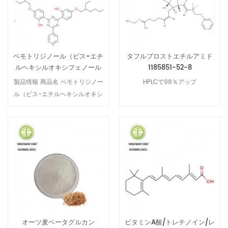
ベモトリジノール（ビス-エチ
タフルプロストエチルアミド
ルヘキシルオキシフェノール
1185851-52-8
メトキシフェニルトリアジ
製品情報 商品名 ベモトリジノー
HPLCで98％アップ
ン）BEMT 187393-00-6
ル（ビス-エチルヘキシルオキシ
フェノールメトキシフェニルト
リアジン）BEMT CAS番号
187393-00-6 分子式
C38H49N3O5 分子量 627.81 品
質基準 99％アップ、医学グレー
ド 外観 淡黄色から黄色の粉末.
ベモトリジノールBEMTのCOA
テスト 仕様 結果 外観： 淡黄色
から黄色の粉末. 確認 におい
（オルガノレプティック） 特性
オーツ麦ベータグルカン
ビタミンA酸/トレチノイン/レ