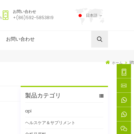
お問い合わせ
日本語
m
+(86)592-5853819
お問い合わせ
lift
ホーム
+
製品カテゴリ
(86)592
xie@chi
api
5853819
sinoway
+861366
ヘルスケア＆サプリメント
+8618659