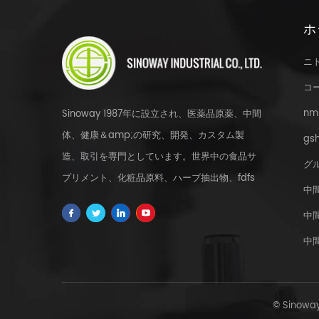
ホ
ニ
コ
nm
Sinoway 1987年に設立され、医薬品原薬、中間
体、健康＆amp;の研究、開発、カスタム製
gsh
造、取引を専門としています。世界中の食品サ
グ
プリメント、化粧品原料、ハーブ抽出物、fdfs
中
およびカスタムサービス。
中
中
© Sinowa