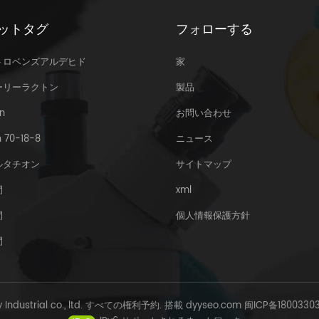
ットタグ
フォローする
トロベンズアルデヒド
家
ーリーラクトン
製品
n
お問い合わせ
 70-18-8
ニュース
ルタチオン
サイトマップ
間
xml
間
個人情報保護方針
間
y Industrial co., ltd. すべての権利予約. 搭載
dyyseo.com
闽ICP备1800330