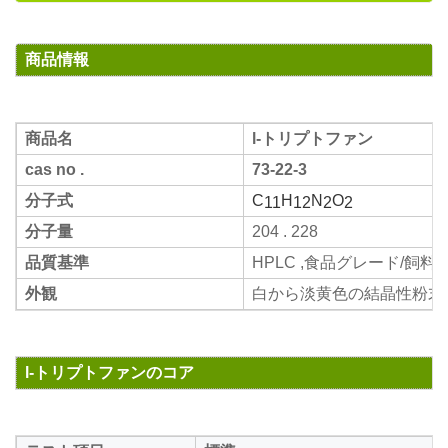
商品情報
商品名
l-トリプトファン
cas no .
73-22-3
分子式
C
H
N
O
11
12
2
2
分子量
204 . 228
品質基準
HPLC ,食品グレード/飼
外観
白から淡黄色の結晶性粉末
l-トリプトファンのコア