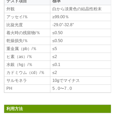
テスト項目
標準
外観
白から淡黄色の結晶性粉末
アッセイ/％
≥99.00％
比旋光度
-29.0°-32.8°
着火時の残留物/％
≤0.50
乾燥損失/％
≤0.50
重金属（pb）/％
≤5
ヒ素（as）/％
≤2
水銀（hg）/％
≤0.1
カドミウム（cd）/％
≤2
サルモネラ
10gでマイナス
PH
5 . 0〜7 . 0
利用方法