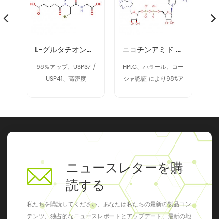
ノヌクレオチド NMN 1094-61-7
L-グルタチオン削減（GSH）70-18-8
ニコチンアミド アデニン ジヌクレオチド NAD 53-84-9
9%
98％アップ、USP37 /
HPLC、ハラール、コー
9
USP41、高密度
シャ認証 により98%ア
ク
ップ
ニュースレターを購
読する
私たちを購読してください、あなたは私たちの最新の製品コン
テンツ、独占的なニュースレポートとアップデート、最新の地