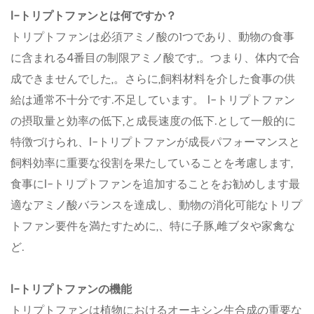
l-トリプトファンとは何ですか？
トリプトファンは必須アミノ酸の1つであり、動物の食事
に含まれる4番目の制限アミノ酸です,。つまり、体内で合
成できませんでした,。さらに,飼料材料を介した食事の供
給は通常不十分です.不足しています。 l-トリプトファン
の摂取量と効率の低下,と成長速度の低下.として一般的に
特徴づけられ、l-トリプトファンが成長パフォーマンスと
飼料効率に重要な役割を果たしていることを考慮します,
食事にl-トリプトファンを追加することをお勧めします最
適なアミノ酸バランスを達成し、動物の消化可能なトリプ
トファン要件を満たすために,、特に子豚,雌ブタや家禽な
ど.
l-トリプトファンの機能
トリプトファンは植物におけるオーキシン生合成の重要な