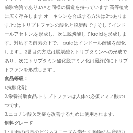
前駆物質であり.IAAと同様の構造を持っています.高等植物
に広く存在します.オーキシンを合成する方法は2つありま
す.1つはトリプトファンの酸化と脱炭酸ですそしてインド
ールアセトン,を形成し、次に脱炭酸してiaaidを形成しま
す。対応する酵素の下で、iaaidはインドール酢酸を酸化
します.。2番目の方法は脱炭酸とトリプタミンへの形成で
あり、次にトリプタミン酸化脱アミノ化は最終的にトリプ
トファンを形成します.。
食品等級：
1.抗酸化剤;
2.栄養補助食品.トリプトファンは人体の必須アミノ酸の1
つです。
3.ニコチン酸欠乏症を改善するために使用されます.
飼料グレード
1：動物の成長のビジネスニーズを満たす,動物の生産能力