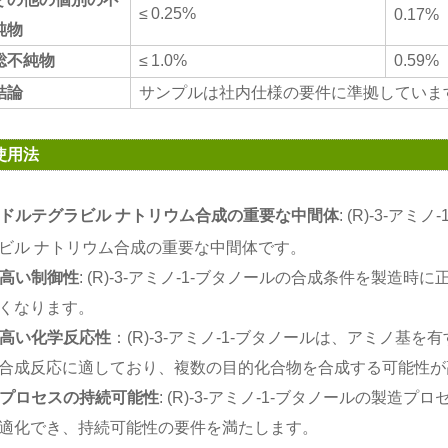
≤
0.25%
0.17%
純物
総不純物
≤
1.0%
0.59%
結論
サンプルは社内仕様の要件に準拠していま
使用法
ドルテグラビル ナトリウム合成の重要な中間体
: (R)-3-アミ
ビル ナトリウム合成の
重要な中間体です。
高い制御性
: (R)-3-アミノ-1-ブタノールの合成条件を製
くなります。
高い化学反応性
：(R)-3-アミノ-1-ブタノールは、アミノ
合成反応に適しており、複数の目的化合物を合成する可能性が
プロセスの持続可能性
: (R)-3-アミノ-1-ブタノールの製
適化でき、持続可能性の要件を満たします。