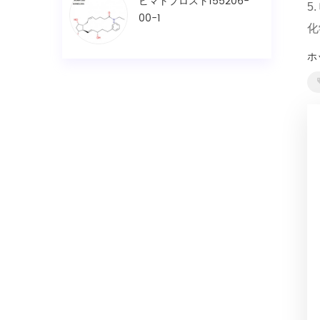
ビマトプロスト155206-
5.
00-1
化
ホ