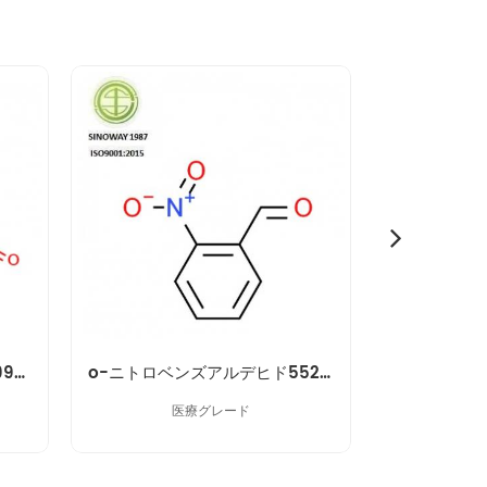
m-ニトロベンズアルデヒド99-61-6
o-ニトロベンズアルデヒド552-89-6
医療グレード
C