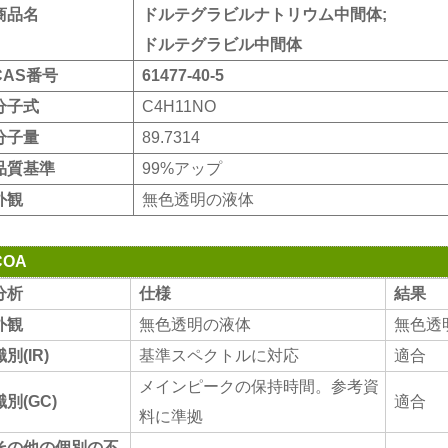
商品名
ドルテグラビルナトリウム
中間体
;
ドルテグラビル中間体
CAS番号
61477-40-5
分子式
C4H11NO
分子量
89.7314
品質基準
99%アップ
外観
無色透明の液体
COA
分析
仕様
結果
外観
無色透明の液体
無色透
識別(IR)
基準スペクトルに対応
適合
メインピークの保持時間
。
参考資
識別(GC)
適合
料に準拠
その他の個別の不