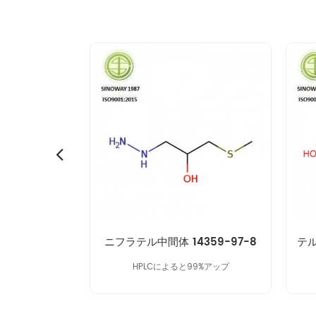
アミカシン中間体40371-50-4 cbz-l-haba
ニフラテル中間体 14359-97-8
で99％アップ
HPLCによると99%アップ