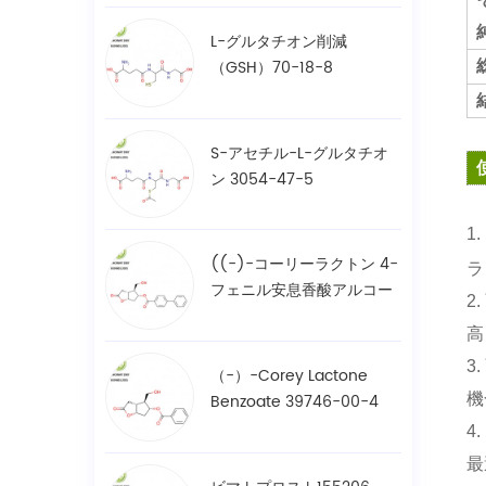
L-グルタチオン削減
（GSH）70-18-8
S-アセチル-L-グルタチオ
ン 3054-47-5
1.
((-)-コーリーラクトン 4-
ラ
フェニル安息香酸アルコー
2.
ル / BPCOD 31752-99-5
高
3.
（-）-Corey Lactone
Benzoate 39746-00-4
機
4.
最