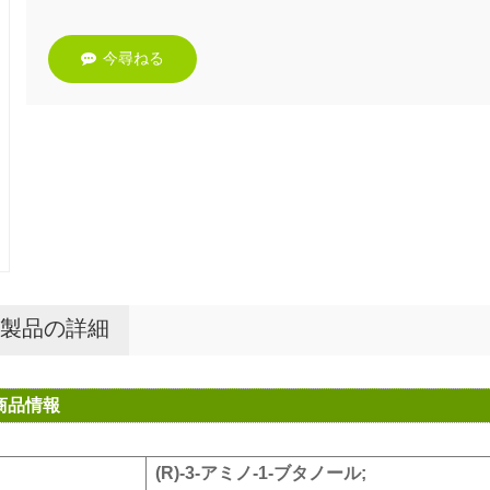
今尋ねる
製品の詳細
商品情報
(R)-3-アミノ-1-ブタノール
;