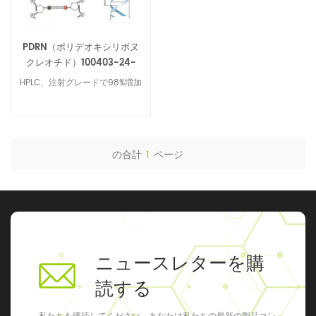
PDRN（ポリデオキシリボヌ
クレオチド）100403-24-
5/9007-49-2
HPLC、注射グレードで98%増加
の合計
1
ページ
ニュースレターを購
読する