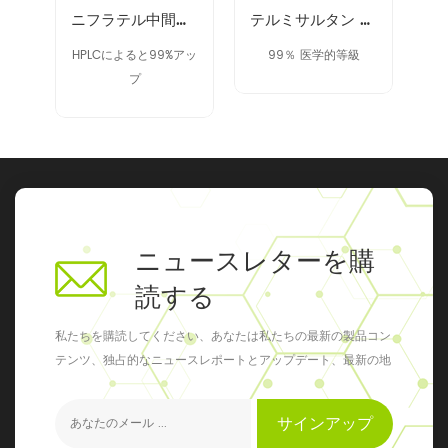
40371-50-4 cbz-l-haba
ニフラテル中間体 14359-97-8
テルミサルタン 中間体 152628-03-0
ドで
HPLCによると99%アッ
99％ 医学的等級
9
プ
ニュースレターを購
読する
私たちを購読してください、あなたは私たちの最新の製品コン
テンツ、独占的なニュースレポートとアップデート、最新の地
元のイベントを得ることができます
サインアップ