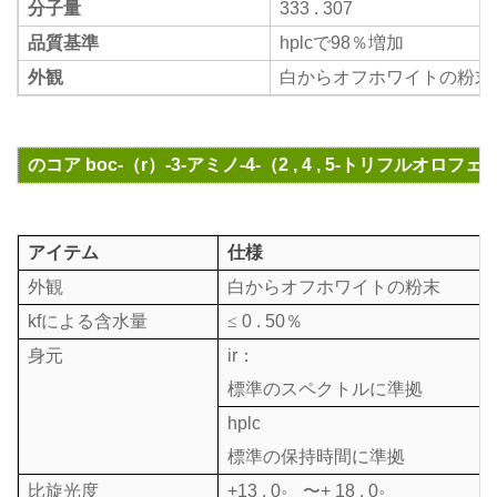
分子量
333 . 307
品質基準
hplcで98％増加
外観
白からオフホワイトの粉末
のコア
boc-（r）-3-アミノ-4-（2 , 4 , 5-トリフルオロ
アイテム
仕様
外観
白からオフホワイトの粉末
kfによる含水量
≤
0 . 50％
身元
ir：
標準のスペクトルに準拠
hplc
標準の保持時間に準拠
。
。
比旋光度
+13 . 0
〜+ 18 . 0