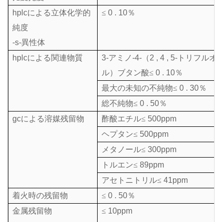
hplcによる立体化学的
≤
0 . 10％
純度
-s-異性体
hplcによる関連物質
3-アミノ-4-（2 , 4 , 5-トリフ
ル）ブタン酸
≤
0 . 10％
最大の未知の不純物
≤
0 . 30％
総不純物
≤
0 . 50％
gcによる溶媒残留物
酢酸エチル
≤
500ppm
ヘプタン
≤
500ppm
メタノール
≤
300ppm
トルエン
≤
89ppm
アセトニトリル
≤
41ppm
着火時の残留物
≤
0 . 50％
金属残留物
≤
10ppm