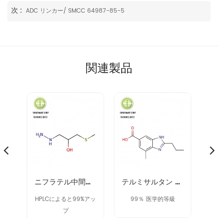
次 :
ADC リンカー/ SMCC 64987-85-5
関連製品
40371-50-4 cbz-l-haba
ニフラテル中間体 14359-97-8
テルミサルタン 中間体 152628-03-0
ドで
HPLCによると99%アッ
99％ 医学的等級
9
プ