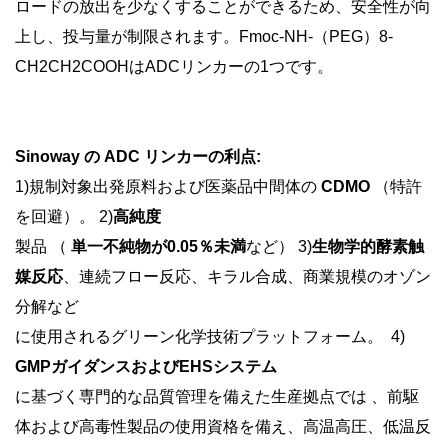
ロードの放出を少なくすることができるため、安全性が向
上し、投与量が制限されます。Fmoc-NH-（PEG）8-
CH2CH2COOHはADCリンカーの1つです。
Sinoway の ADC リンカーの利点:
1)規制対象出発原料および医薬品中間体の
CDMO
（特許
を回避）。 2)
高純度
製品
（
単一不純物が0.05％未満
など） 3)
生物学的酵素触
媒反応
、連続フロー反応、キラル合成、商業規模のオゾン
分解など
に使用されるグリーン化学技術プラットフォーム。 4)
GMPガイダンスおよびEHSシステム
に基づく専門的な品質管理を備えた生産拠点では
、前駆
体および高毒性製品の使用資格を備え、高温高圧、低温反