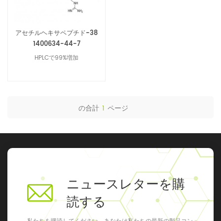
アセチルヘキサペプチド-38
1400634-44-7
HPLCで99%増加
の合計
1
ページ
ニュースレターを購
読する