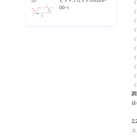
ビマトプロスト155206-
（
00-1
（
（
（
（
（
（
（
（
（
調
媒
2
ス